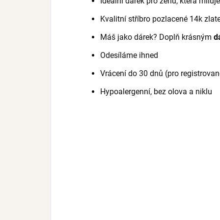
Ideální dárek pro ženu, která miluj
Kvalitní stříbro pozlacené 14k zla
Máš jako dárek? Doplň krásným
d
Odesíláme ihned
Vrácení do 30 dnů (pro registrovan
Hypoalergenní, bez olova a niklu