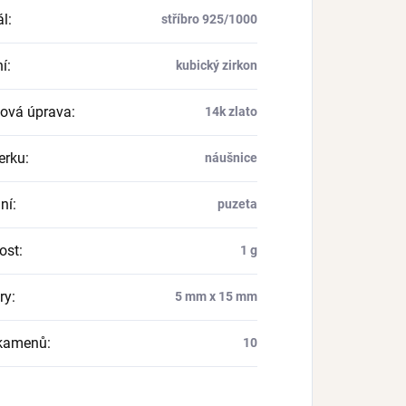
ál
:
stříbro 925/1000
í
:
kubický zirkon
ová úprava
:
14k zlato
erku
:
náušnice
ní
:
puzeta
ost
:
1 g
ry
:
5 mm x 15 mm
 kamenů
:
10