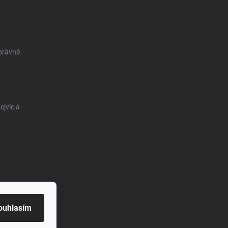
správně
ejvíc a
ouhlasím