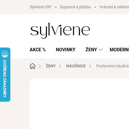
Přejít
Sylviene VIP
Doprava a platba
Vrácení a rekla
na
obsah
AKCE %
NOVINKY
ŽENY
MODERNÍ
Domů
ŽENY
NÁUŠNICE
Pozlacené náušnic
Neohodnoceno
Podrobnosti hodnocení
AKCE