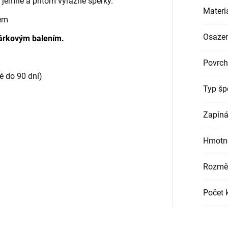
e jemné a přitom výrazné šperky.
Materi
tem
Osazen
árkovým balením.
Povrch
é do 90 dní)
Typ šp
Zapíná
Hmotn
Rozmě
Počet