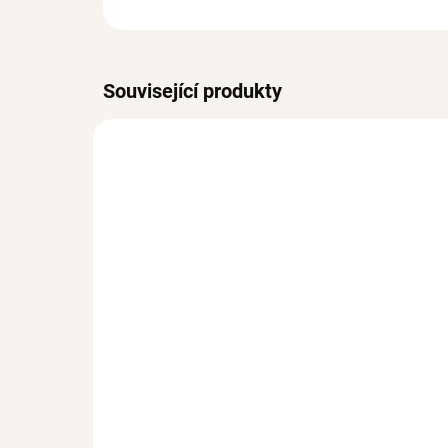
Související produkty
SKLADEM
(1 KS)
Pozlacený prsten QUEEN
Po
KR
Ag 925/1000
Ag 