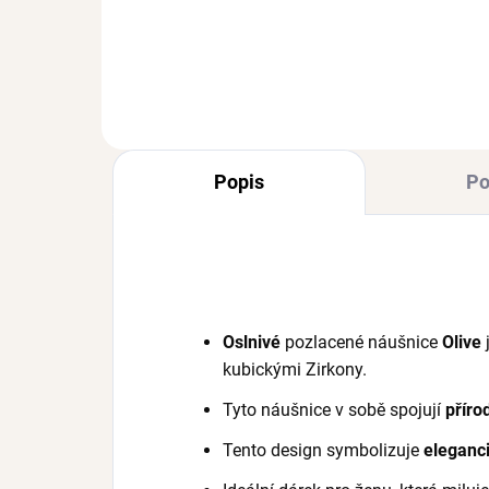
1 074 Kč
1 
Popis
Po
Oslnivé
pozlacené náušnice
Olive
kubickými Zirkony.
Tyto náušnice v sobě spojují
příro
Tento design symbolizuje
eleganc