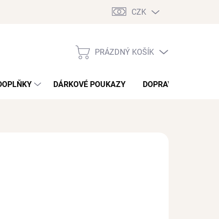
CZK
PRÁZDNÝ KOŠÍK
NÁKUPNÍ
KOŠÍK
DOPLŇKY
DÁRKOVÉ POUKAZY
DOPRAVA A PLATBA
/ pár