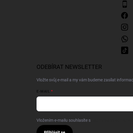
ODEBÍRAT NEWSLETTER
Vložte svůj e-mail a my vám budeme zasílat inform
E-MAIL
Vložením e-mailu souhlasíte s
podmínkami ochrany o
Přihlásit se