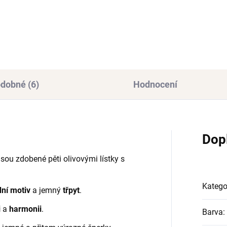
Ag 925/1000
312 Kč
090 Kč
od
dobné (6)
Hodnocení
Dop
jsou zdobené pěti olivovými lístky s
Katego
dní motiv
a jemný
třpyt
.
i
a
harmonii
.
Barva
: