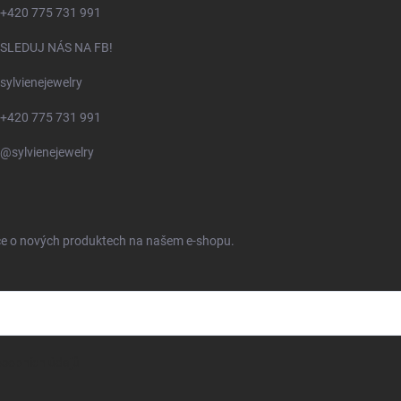
+420 775 731 991
SLEDUJ NÁS NA FB!
sylvienejewelry
+420 775 731 991
@sylvienejewelry
ace o nových produktech na našem e-shopu.
sobních údajů