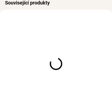
Související produkty
VODĚODOLNÉ
VODĚODOLNÉ
SKLADEM
SKLADEM
(1 KS)
(>3 PÁR)
Dvojitý náhrdelník
Náušnice FLOWER Pearl
ANNABELLE Gold
Gold
792 Kč
483 Kč