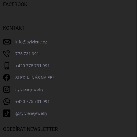
p
FACEBOOK
a
t
í
KONTAKT
info
@
sylviene.cz
775 731 991
+420 775 731 991
SLEDUJ NÁS NA FB!
sylvienejewelry
+420 775 731 991
@sylvienejewelry
ODEBÍRAT NEWSLETTER