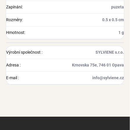
Zapínání
:
puzeta
Rozměry
:
0.5 х 0.5 cm
Hmotnost
:
1 g
Výrobní společnost
:
SYLVIENE s.r.o.
Adresa
:
Krnovska 75e, 746 01 Opava
E-mail
:
info@sylviene.cz
Z
á