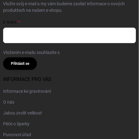
Vložte svůj e-mail a my vám budeme zasílat informace o nových
produktech na našem e-shopu.
E-MAIL
Vložením e-mailu souhlasíte s
podmínkami ochrany osobních údajů
Přihlásit se
INFORMACE PRO VÁS
Informace ke gravírování
O nás
Jakou zvolit velikost
Péče o šperky
Puncovní úřad