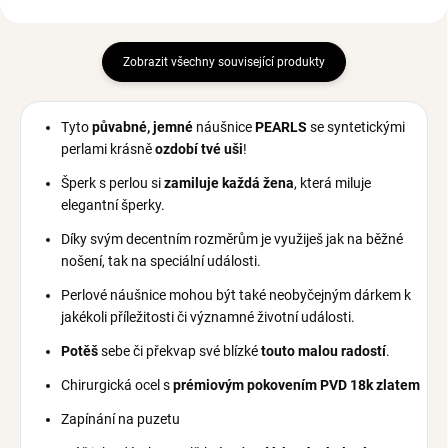
Zobrazit všechny související produkty
Tyto
půvabné, jemné
náušnice
PEARLS
se syntetickými
perlami krásně
ozdobí tvé uši
!
Šperk s perlou si
zamiluje
každá žena
, která miluje
elegantní šperky.
Díky svým decentním rozměrům je využiješ jak na běžné
nošení, tak na speciální události.
Perlové náušnice mohou být také neobyčejným dárkem k
jakékoli příležitosti či významné životní události.
Potěš
sebe či překvap své blízké
touto malou radostí
.
Chirurgická ocel s
prémiovým pokovením PVD 18k zlatem
Zapínání na puzetu