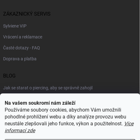
ZÁKAZNICKÝ SERVIS
Sylviene VIP
Vrácení a reklamace
Časté dotazy - FAQ
Doprava a platba
BLOG
Jak se starat o piercing, aby se správně zahojil
Šperky podle výstřihu: jak vybrat náhrdelník k roláku i topu
Na vašem soukromí nám záleží
Používáme soubory cookies, abychom Vám umožnili
Šperky a voda: co šperkům vadí nejvíc a proč
pohodlné prohlížení webu a díky analýze provozu webu
neustále zlepšovali jeho funkce, výkon a použitelnost.
Více
informací zde
RECENZE Z HEUREKY