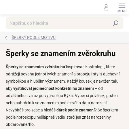
Přejít
na
obsah
Hledat
ŠPERKY PODLE MOTIVU
Šperky se znamením zvěrokruhu
Šperky se znamením zvěrokruhu
inspirované astrologií, které
odrážejí povahu jednotlivých znamení a propojují styl s duchovní
symbolikou a hlubším významem. Každý kousek je navržen tak,
aby
vystihoval jedinečnost konkrétního znamení
– od
odvážného Lva až po vytrvalého Býka. Vyber si přívěsek, prsten
nebo náhrdelník se znamením podle svého data narození.
Nevybíráš pro sebe a hledáš
dárek podle znamení
? Se šperkem
podle horoskopu nešlápneš vedle, stačí jen znát narozeniny
obdarované/ho.