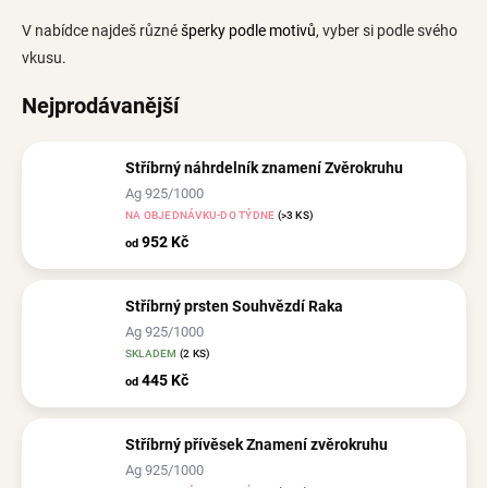
V nabídce najdeš různé
šperky podle motivů
, vyber si podle svého
vkusu.
Nejprodávanější
Stříbrný náhrdelník znamení Zvěrokruhu
Ag 925/1000
NA OBJEDNÁVKU-DO TÝDNE
(>3 KS)
952 Kč
od
Stříbrný prsten Souhvězdí Raka
Ag 925/1000
SKLADEM
(2 KS)
445 Kč
od
Stříbrný přívěsek Znamení zvěrokruhu
Ag 925/1000