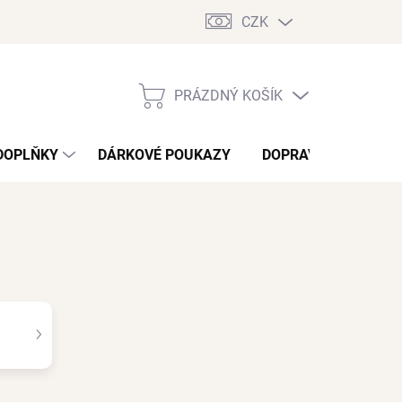
CZK
PRÁZDNÝ KOŠÍK
NÁKUPNÍ
KOŠÍK
DOPLŇKY
DÁRKOVÉ POUKAZY
DOPRAVA A PLATBA