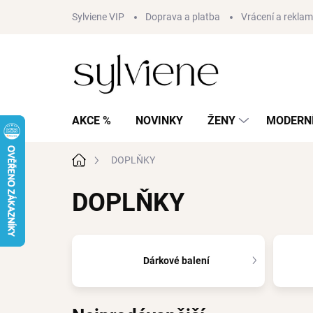
Přejít
Sylviene VIP
Doprava a platba
Vrácení a rekla
na
obsah
AKCE %
NOVINKY
ŽENY
MODERNÍ
Domů
DOPLŇKY
DOPLŇKY
Dárkové balení