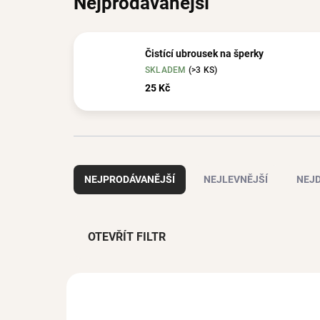
Nejprodávanější
Čistící ubrousek na šperky
SKLADEM
(>3 KS)
25 Kč
Ř
a
NEJPRODÁVANĚJŠÍ
NEJLEVNĚJŠÍ
NEJD
z
e
n
í
OTEVŘÍT FILTR
p
r
V
o
ý
d
p
u