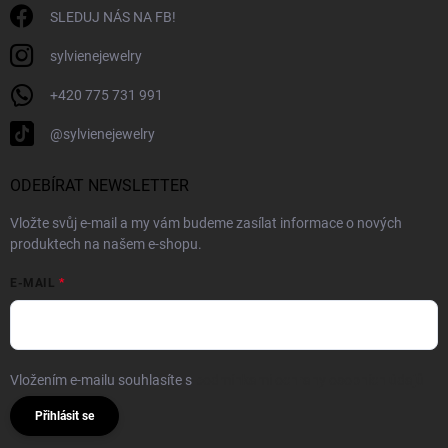
SLEDUJ NÁS NA FB!
sylvienejewelry
+420 775 731 991
@sylvienejewelry
ODEBÍRAT NEWSLETTER
Vložte svůj e-mail a my vám budeme zasílat informace o nových
produktech na našem e-shopu.
E-MAIL
Vložením e-mailu souhlasíte s
podmínkami ochrany osobních údajů
Přihlásit se