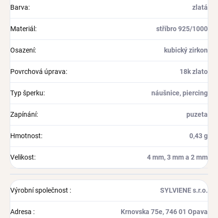
Barva
:
zlatá
Materiál
:
stříbro 925/1000
Osazení
:
kubický zirkon
Povrchová úprava
:
18k zlato
Typ šperku
:
náušnice, piercing
Zapínání
:
puzeta
Hmotnost
:
0,43 g
Velikost
:
4 mm, 3 mm a 2 mm
Výrobní společnost
:
SYLVIENE s.r.o.
Adresa
:
Krnovska 75e, 746 01 Opava