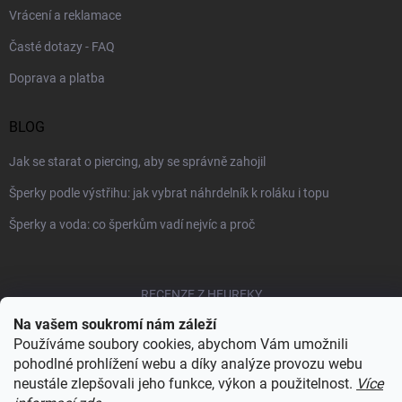
Vrácení a reklamace
Časté dotazy - FAQ
Doprava a platba
BLOG
Jak se starat o piercing, aby se správně zahojil
Šperky podle výstřihu: jak vybrat náhrdelník k roláku i topu
Šperky a voda: co šperkům vadí nejvíc a proč
RECENZE Z HEUREKY
Na vašem soukromí nám záleží
Používáme soubory cookies, abychom Vám umožnili
pohodlné prohlížení webu a díky analýze provozu webu
Copyright 2026
Sylviene
. Všechna práva vyhrazena.
Upravit nastavení
cookies
neustále zlepšovali jeho funkce, výkon a použitelnost.
Více