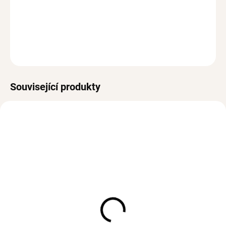
Hypoalergenní, bez olova a niklu
DETAILNÍ INFORMACE
ZEPTAT SE
HLÍDAT
Související produkty
SKLADEM
SKLADEM
(>3 KS)
(>3 KS)
Pozlacený náramek SIA
Pozlacený náramek VIA