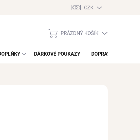
CZK
PRÁZDNÝ KOŠÍK
NÁKUPNÍ
KOŠÍK
DOPLŇKY
DÁRKOVÉ POUKAZY
DOPRAVA A PLATBA
/ pár