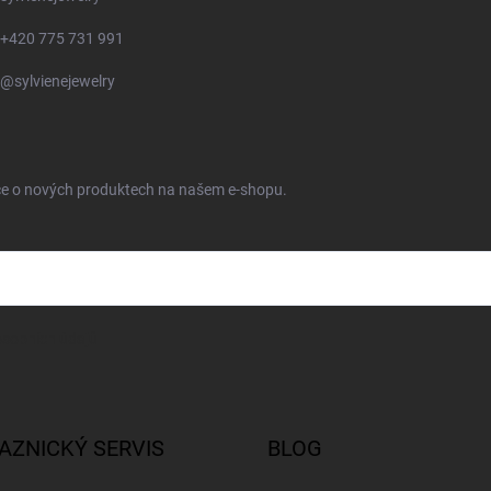
+420 775 731 991
@sylvienejewelry
ace o nových produktech na našem e-shopu.
sobních údajů
AZNICKÝ SERVIS
BLOG