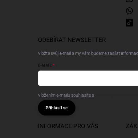
ODEBÍRAT NEWSLETTER
Vložte svůj e-mail a my vám budeme zasílat inform
E-MAIL
Vložením e-mailu souhlasíte s
podmínkami ochrany o
Přihlásit se
INFORMACE PRO VÁS
ZÁK