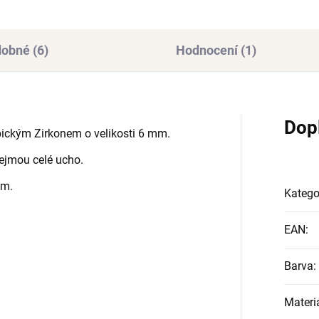
obné (6)
Hodnocení (1)
Dop
ickým Zirkonem o velikosti 6 mm.
ejmou celé ucho.
em.
Katego
EAN
:
Barva
:
Materi