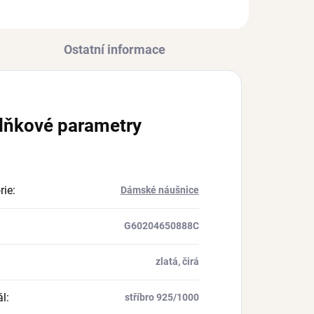
Ostatní informace
lňkové parametry
rie
:
Dámské náušnice
G60204650888C
zlatá, čirá
ál
:
stříbro 925/1000