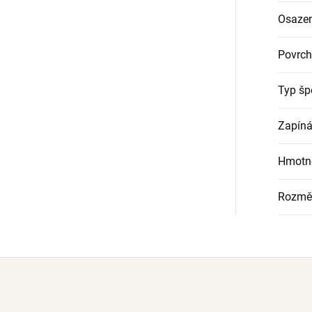
Osazen
Povrch
Typ šp
Zapíná
Hmotn
Rozmě