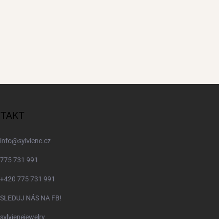
TAKT
info
@
sylviene.cz
775 731 991
+420 775 731 991
SLEDUJ NÁS NA FB!
sylvienejewelry