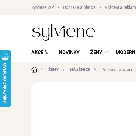
Přejít
Sylviene VIP
Doprava a platba
Vrácení a rekla
na
obsah
AKCE %
NOVINKY
ŽENY
MODERNÍ
Domů
ŽENY
NÁUŠNICE
Pozlacené náušni
1 hodnocení
Podrobnosti hodnocení
AKCE