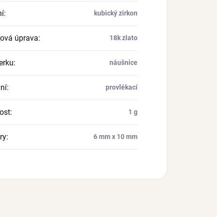
í
:
kubický zirkon
ová úprava
:
18k zlato
erku
:
náušnice
ní
:
provlékací
ost
:
1 g
ry
:
6 mm x 10 mm