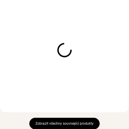
SKLADEM
(>3 KS)
SKLADEM
(>3 KS)
Pozlacený dvojitý
Pozlacený náhrdelník
náramek EVIE
ELEANOR
Ag 925/1000
Ag 925/1000
1 590 Kč
1 032 Kč
Zobrazit všechny související produkty