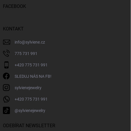
p
FACEBOOK
a
t
í
KONTAKT
info
@
sylviene.cz
775 731 991
+420 775 731 991
SLEDUJ NÁS NA FB!
sylvienejewelry
+420 775 731 991
@sylvienejewelry
ODEBÍRAT NEWSLETTER