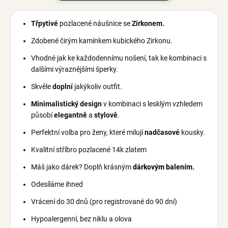
Třpytivé
pozlacené náušnice se
Zirkonem.
Zdobené čirým kamínkem kubického Zirkonu.
Vhodné jak ke každodennímu nošení, tak ke kombinaci s
dalšími výraznějšími šperky.
Skvěle
doplní
jakýkoliv outfit.
Minimalistický design
v kombinaci s lesklým vzhledem
působí
elegantně
a
stylově
.
Perfektní volba pro ženy, které milují
nadčasové
kousky.
Kvalitní stříbro pozlacené 14k zlatem
Máš jako dárek? Doplň krásným
dárkovým balením
.
Odesíláme ihned
Vrácení do 30 dnů (pro registrované do 90 dní)
Hypoalergenní, bez niklu a olova