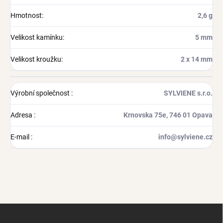
Hmotnost
:
2,6 g
Velikost kamínku
:
5 mm
Velikost kroužku
:
2 x 14 mm
Výrobní společnost
:
SYLVIENE s.r.o.
Adresa
:
Krnovska 75e, 746 01 Opava
E-mail
:
info@sylviene.cz
Z
á