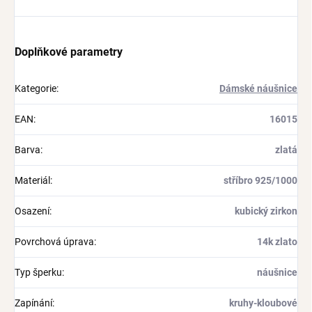
Doplňkové parametry
Kategorie
:
Dámské náušnice
EAN
:
16015
Barva
:
zlatá
Materiál
:
stříbro 925/1000
Osazení
:
kubický zirkon
Povrchová úprava
:
14k zlato
Typ šperku
:
náušnice
Zapínání
:
kruhy-kloubové