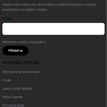
Vložte svůj e-mail a my vám budeme zasílat informace o nových
produktech na našem e-shopu.
E-MAIL
Vložením e-mailu souhlasíte s
podmínkami ochrany osobních údajů
Přihlásit se
INFORMACE PRO VÁS
Informace ke gravírování
O nás
Jakou zvolit velikost
Péče o šperky
Puncovní úřad