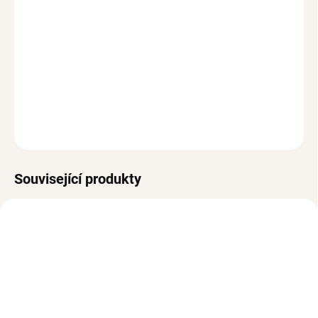
Odesíláme ihned
Vrácení do 30 dnů (pro registrované do 90 dní)
Hypoalergenní, bez niklu a olova
DETAILNÍ INFORMACE
ZEPTAT SE
HLÍDAT
Související produkty
VODĚODOLNÉ
VODĚODOLNÉ