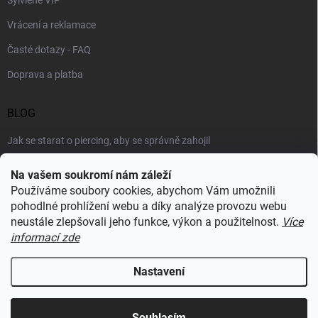
Vrácení a reklamace
Časté dotazy - FAQ
Doprava a platba
BLOG
Jak se starat o piercing, aby se správně zahojil
Šperky podle výstřihu: jak vybrat náhrdelník k roláku i topu
Na vašem soukromí nám záleží
Používáme soubory cookies, abychom Vám umožnili
Šperky a voda: co šperkům vadí nejvíc a proč
pohodlné prohlížení webu a díky analýze provozu webu
neustále zlepšovali jeho funkce, výkon a použitelnost.
Více
informací zde
RECENZE Z HEUREKY
Nastavení
Copyright 2026
Sylviene
. Všechna práva vyhrazena.
Upravit nastavení
cookies
Souhlasím