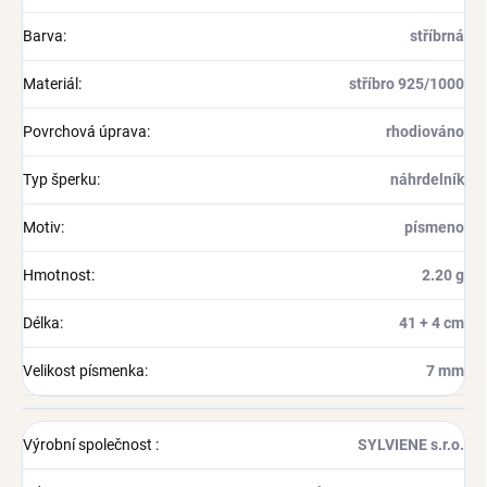
Barva
:
stříbrná
Materiál
:
stříbro 925/1000
Povrchová úprava
:
rhodiováno
Typ šperku
:
náhrdelník
Motiv
:
písmeno
Hmotnost
:
2.20 g
Délka
:
41 + 4 cm
Velikost písmenka
:
7 mm
Výrobní společnost
:
SYLVIENE s.r.o.