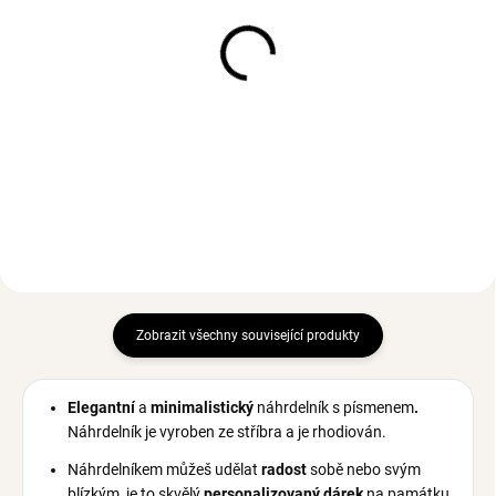
SKLADEM
SKLADEM
(1 KS)
(1 KS)
Prsten BETHANY Gold
Prsten PHOEBE Silver
552 Kč
690 Kč
Zobrazit všechny související produkty
Elegantní
a
minimalistický
náhrdelník s písmenem
.
Náhrdelník je vyroben
ze stříbra a je rhodiován.
Náhrdelníkem můžeš udělat
radost
sobě nebo svým
blízkým, je to skvělý
personalizovaný dárek
na památku.