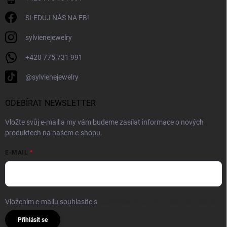
SLEDUJ NÁS NA FB!
sylvienejewelry
+420 775 731 991
@sylvienejewelry
ODEBÍRAT NEWSLETTER
Vložte svůj e-mail a my vám budeme zasílat informace o nových
produktech na našem e-shopu.
E-MAIL
Vložením e-mailu souhlasíte s
podmínkami ochrany osobních údajů
Přihlásit se