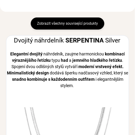
Zobrazit všechny související produkty
Dvojitý náhrdelník
SERPENTINA
Silver
Elegantní
dvojitý
náhrdelník, zaujme harmonickou
kombinací
výraznějšího řetízku
typu
had
a
jemného hladkého řetízku
.
Spojení dvou odlišných stylů vytváří
moderní vrstvený efekt.
Minimalistický design
dodává šperku nadčasový vzhled, který se
snadno kombinuje s každodenním outfitem
i elegantnějším
stylem.