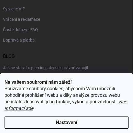
Sylviene VIP
Vrácení a reklamace
Časté dotazy - FAQ
Doprava a platba
BLOG
Jak se starat o piercing, aby se správně zahojil
Šperky podle výstřihu: jak vybrat náhrdelník k roláku i topu
Na vašem soukromí nám záleží
Používáme soubory cookies, abychom Vám umožnili
Šperky a voda: co šperkům vadí nejvíc a proč
pohodlné prohlížení webu a díky analýze provozu webu
neustále zlepšovali jeho funkce, výkon a použitelnost.
Více
informací zde
RECENZE Z HEUREKY
Nastavení