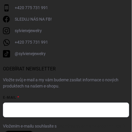
+420 775 731 991
SLEDUJ NÁS NA FB!
sylvienejewelry
+420 775 731 991
@sylvienejewelry
ODEBÍRAT NEWSLETTER
Vložte svůj e-mail a my vám budeme zasílat informace o nových
produktech na našem e-shopu.
E-MAIL
Vložením e-mailu souhlasíte s
podmínkami ochrany osobních údajů