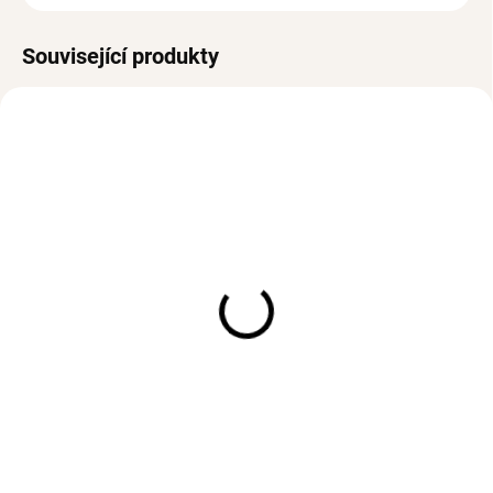
Související produkty
VODĚODOLNÉ
VODĚODOLNÉ
SKLADEM
SKLADEM
(>3 PÁR)
(3 KS)
Dvojité náušnice kruhy
Pevný náramek VERA
VIKTORIE Silver
Silver
623 Kč
632 Kč