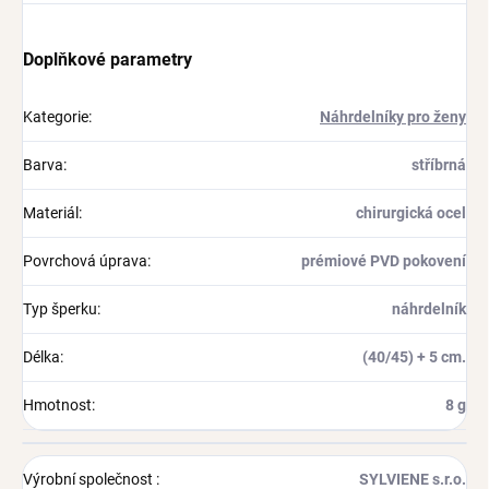
Doplňkové parametry
Kategorie
:
Náhrdelníky pro ženy
Barva
:
stříbrná
Materiál
:
chirurgická ocel
Povrchová úprava
:
prémiové PVD pokovení
Typ šperku
:
náhrdelník
Délka
:
(40/45) + 5 cm.
Hmotnost
:
8 g
Výrobní společnost
:
SYLVIENE s.r.o.