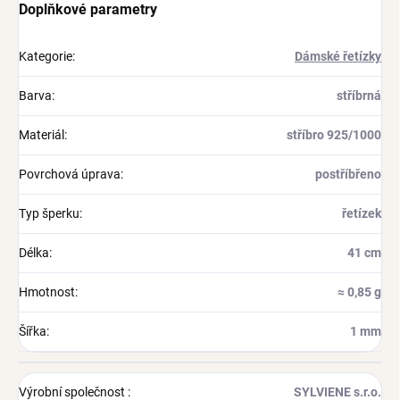
Doplňkové parametry
Kategorie
:
Dámské řetízky
Barva
:
stříbrná
Materiál
:
stříbro 925/1000
Povrchová úprava
:
postříbřeno
Typ šperku
:
řetízek
Délka
:
41 cm
Hmotnost
:
≈ 0,85 g
Šířka
:
1 mm
Výrobní společnost
:
SYLVIENE s.r.o.