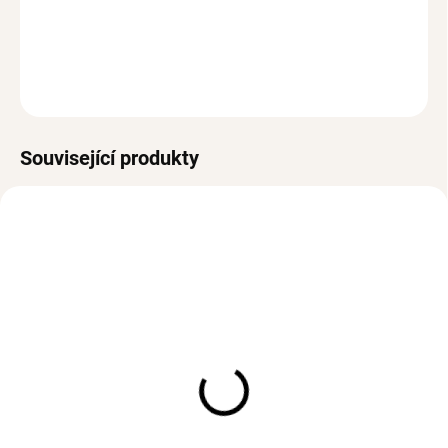
Bez olova a niklu
DETAILNÍ INFORMACE
ZEPTAT SE
HLÍDAT
Související produkty
VODĚODOLNÉ
SKLADEM
(>3 KS)
SKLADEM
(>3 KS)
Prsten WAVY Gold
Stříbrný prsten BETTY
552 Kč