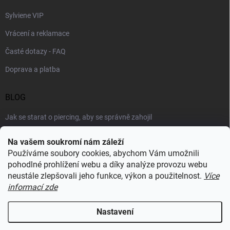
Sylviene VIP
Vrácení a reklamace
Časté dotazy - FAQ
Doprava a platba
BLOG
Jak se starat o piercing, aby se správně zahojil
Šperky podle výstřihu: jak vybrat náhrdelník k roláku i topu
Na vašem soukromí nám záleží
Používáme soubory cookies, abychom Vám umožnili
Šperky a voda: co šperkům vadí nejvíc a proč
pohodlné prohlížení webu a díky analýze provozu webu
neustále zlepšovali jeho funkce, výkon a použitelnost.
Více
informací zde
RECENZE Z HEUREKY
Nastavení