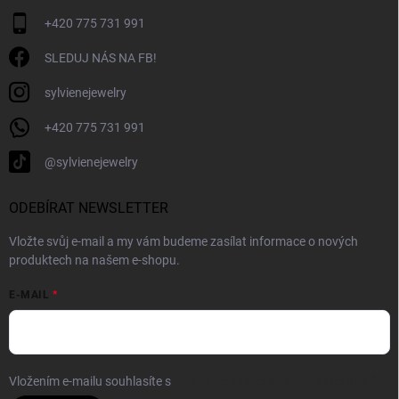
+420 775 731 991
SLEDUJ NÁS NA FB!
sylvienejewelry
+420 775 731 991
@sylvienejewelry
ODEBÍRAT NEWSLETTER
Vložte svůj e-mail a my vám budeme zasílat informace o nových
produktech na našem e-shopu.
E-MAIL
Vložením e-mailu souhlasíte s
podmínkami ochrany osobních údajů