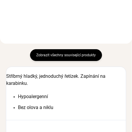
Ag 925/1000
534 Kč
od
Zobrazit všechny související produkty
Stříbrný hladký, jednoduchý řetízek. Zapínání na
karabinku.
Hypoalergenní
Bez olova a niklu