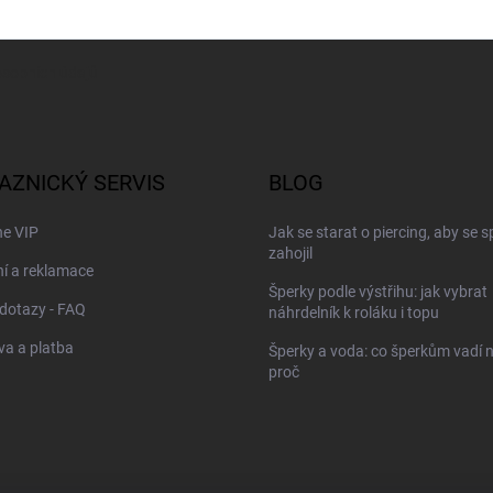
sobních údajů
AZNICKÝ SERVIS
BLOG
ne VIP
Jak se starat o piercing, aby se 
zahojil
í a reklamace
Šperky podle výstřihu: jak vybrat
dotazy - FAQ
náhrdelník k roláku i topu
a a platba
Šperky a voda: co šperkům vadí n
proč