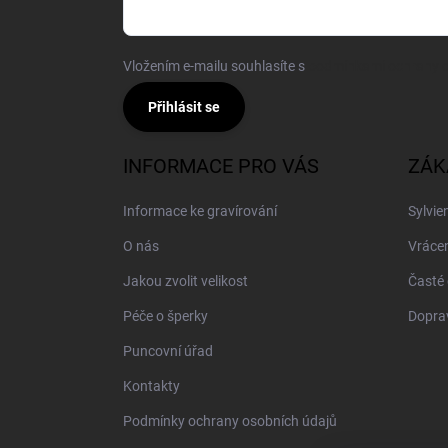
Vložením e-mailu souhlasíte s
podmínkami ochrany o
Přihlásit se
INFORMACE PRO VÁS
ZÁK
Informace ke gravírování
Sylvie
O nás
Vrácen
Jakou zvolit velikost
Časté 
Péče o šperky
Doprav
Puncovní úřad
Kontakty
Podmínky ochrany osobních údajů