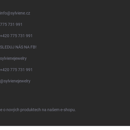
info
@
sylviene.cz
775 731 991
+420 775 731 991
SLEDUJ NÁS NA FB!
sylvienejewelry
+420 775 731 991
@sylvienejewelry
ace o nových produktech na našem e-shopu.