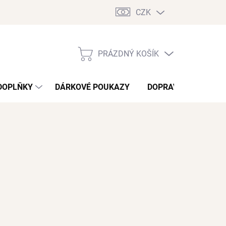
CZK
PRÁZDNÝ KOŠÍK
NÁKUPNÍ
KOŠÍK
DOPLŇKY
DÁRKOVÉ POUKAZY
DOPRAVA A PLATBA