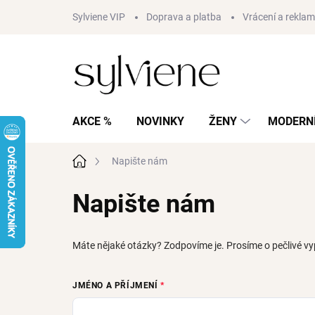
Přejít
Sylviene VIP
Doprava a platba
Vrácení a rekla
na
obsah
AKCE %
NOVINKY
ŽENY
MODERNÍ
Domů
Napište nám
Napište nám
Máte nějaké otázky? Zodpovíme je. Prosíme o pečlivé vy
JMÉNO A PŘÍJMENÍ