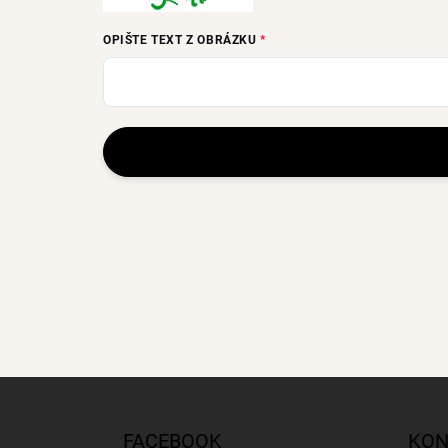
OPIŠTE TEXT Z OBRÁZKU
Z
á
p
FACEBOOK
KON