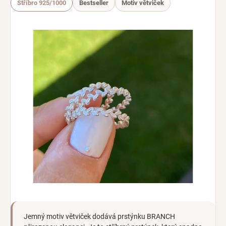
Stříbro 925/1000
Bestseller
Motiv větviček
Jemný motiv větviček dodává prstýnku BRANCH