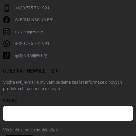
+420 775 731 991
SLEDUJ NÁS NA FB!
sylvienejewelry
+420 775 731 991
@sylvienejewelry
ODEBÍRAT NEWSLETTER
Vložte svůj e-mail a my vám budeme zasílat informace o nových
produktech na našem e-shopu.
E-MAIL
Vložením e-mailu souhlasíte s
podmínkami ochrany osobních údajů