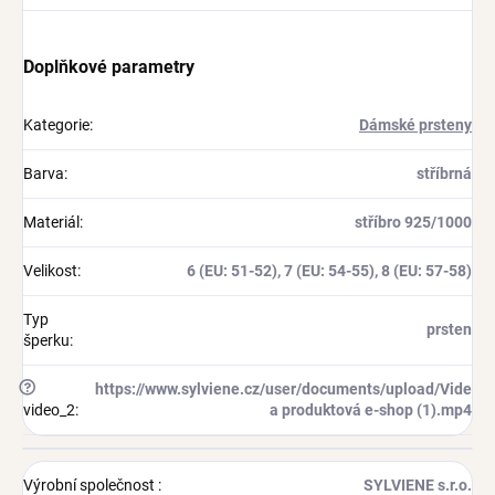
Doplňkové parametry
Kategorie
:
Dámské prsteny
Barva
:
stříbrná
Materiál
:
stříbro 925/1000
Velikost
:
6 (EU: 51-52), 7 (EU: 54-55), 8 (EU: 57-58)
Typ
prsten
šperku
:
?
https://www.sylviene.cz/user/documents/upload/Vide
video_2
:
a produktová e-shop (1).mp4
Výrobní společnost
:
SYLVIENE s.r.o.