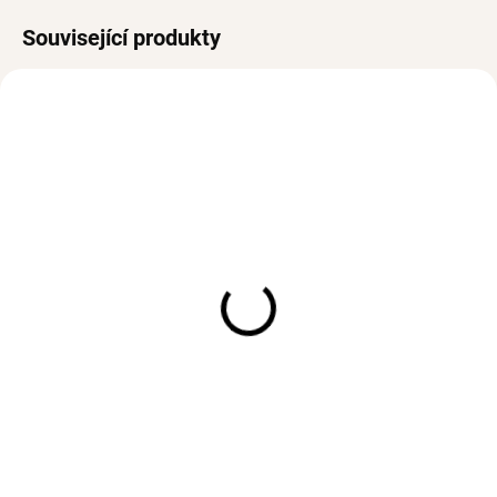
Související produkty
BESTSELLER
VODĚODOLNÉ
SKLADEM
SKLADEM
(>3 KS)
(>3 KS)
Stříbrný prsten
Prsten LYDIA Gold
FLOWERS
472 Kč
Ag 925/1000
359 Kč