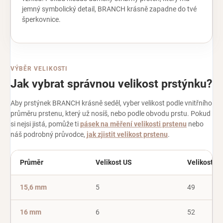
jemný symbolický detail, BRANCH krásně zapadne do tvé
šperkovnice.
VÝBĚR VELIKOSTI
Jak vybrat správnou velikost prstýnku?
Aby prstýnek BRANCH krásně seděl, vyber velikost podle vnitřního
průměru prstenu, který už nosíš, nebo podle obvodu prstu. Pokud
si nejsi jistá, pomůže ti
pásek na měření velikosti prstenu
nebo
náš podrobný průvodce,
jak zjistit velikost prstenu
.
Průměr
Velikost US
Velikost EU
15,6 mm
5
49
16 mm
6
52