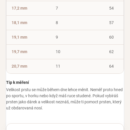
17,2 mm
7
54
18,1 mm
8
57
19,1 mm
9
60
19,7 mm
10
62
20,7 mm
11
64
Tip k měření
Velikost prstu se může během dne lehce měnit. Neměř proto hned
po sportu, v horku nebo když máš ruce studené. Pokud vybíráš
prsten jako dárek a velikost neznáš, může ti pomoct prsten, který
už obdarovaná nosí.