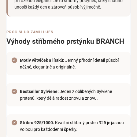
přirozenou eleganci. Je to stříbrný prstýnek, který snadno
unosíš každý den a zároveň působí výjimečně.
PROČ SI HO ZAMILUJEŠ
Výhody stříbrného prstýnku BRANCH
Motiv větviček a lístků:
Jemný přírodní detail působí
něžně, elegantně a originálně.
Bestseller Sylviene:
Jeden z oblíbených Sylviene
prstenů, který dělá radost znovu a znovu.
Stříbro 925/1000:
Kvalitní stříbrný prsten 925 je jasnou
volbou pro každodenní šperky.