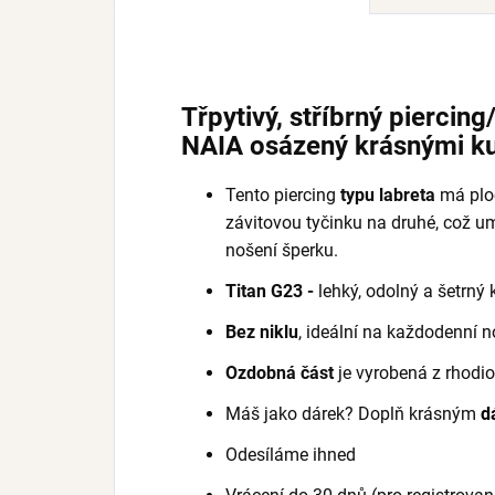
Třpytivý, stříbrný piercin
NAIA
osázený krásnými ku
Tento piercing
typu labreta
má ploc
závitovou tyčinku na druhé, což 
nošení šperku.
Titan G23 -
lehký, odolný a šetrný
Bez niklu
,
ideální na každodenní 
Ozdobná část
je vyrobená z rhodio
Máš jako dárek? Doplň krásným
d
Odesíláme ihned