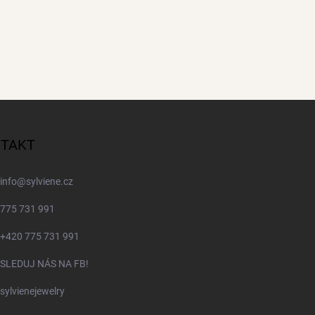
TAKT
info
@
sylviene.cz
775 731 991
+420 775 731 991
SLEDUJ NÁS NA FB!
sylvienejewelry