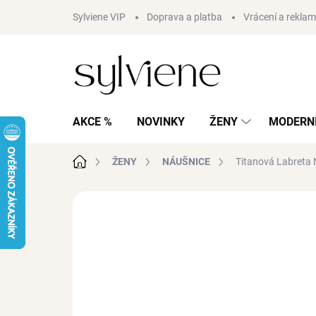
Přejít
Sylviene VIP
Doprava a platba
Vrácení a rekla
na
obsah
AKCE %
NOVINKY
ŽENY
MODERNÍ
Domů
ŽENY
NÁUŠNICE
Titanová Labreta
Neohodnoceno
Podrobnosti hodnocení
AKCE