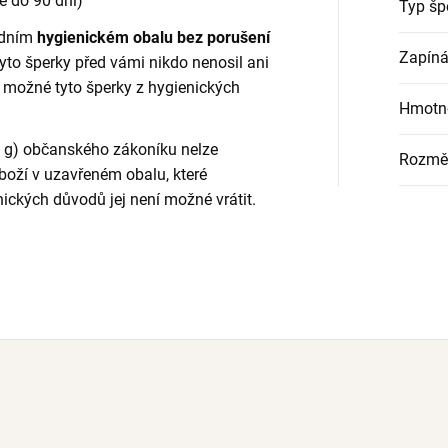
é do 90 dní)
Typ šp
odním
hygienickém obalu bez porušení
Zapíná
tyto šperky před vámi nikdo nenosil ani
í možné tyto šperky z hygienických
Hmotn
. g) občanského zákoníku nelze
Rozmě
oží v uzavřeném obalu, které
nických důvodů jej není možné vrátit.