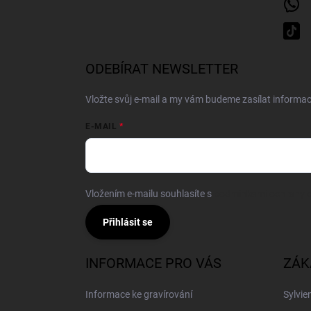
ODEBÍRAT NEWSLETTER
Vložte svůj e-mail a my vám budeme zasílat inform
E-MAIL
Vložením e-mailu souhlasíte s
podmínkami ochrany o
Přihlásit se
INFORMACE PRO VÁS
ZÁK
Informace ke gravírování
Sylvie