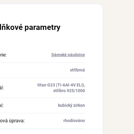
lňkové parametry
rie
:
Dámské náušnice
stříbrná
titan G23 (Ti-6Al-4V ELI),
ál
:
stříbro 925/1000
í
:
kubický zirkon
ová úprava
:
rhodiováno