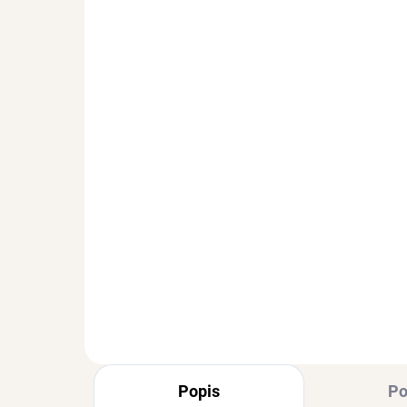
SKLADEM
(>3 KS)
Stříbrný náhrdelník SIA
Stř
se zirkonem
Zi
Rhodiované stříbro ryzosti
Ag 
925/1000
1 112 Kč
66
Popis
Po