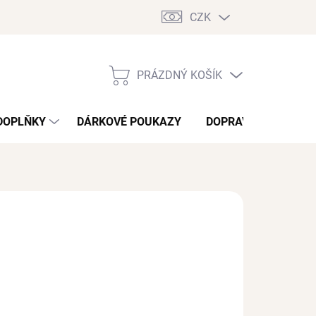
CZK
PRÁZDNÝ KOŠÍK
NÁKUPNÍ
KOŠÍK
DOPLŇKY
DÁRKOVÉ POUKAZY
DOPRAVA A PLATBA
/ ks