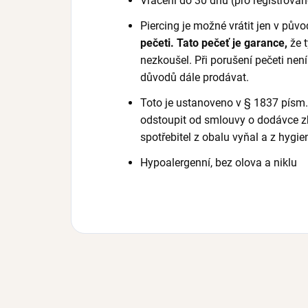
Vrácení do 30 dnů (pro registrovan
Piercing je možné vrátit jen v pův
pečeti. Tato pečeť je garance,
že 
nezkoušel.
Při porušení pečeti nen
důvodů dále prodávat.
Toto je ustanoveno v § 1837 písm
odstoupit od smlouvy o dodávce zb
spotřebitel z obalu vyňal a z hygie
Hypoalergenní, bez olova a niklu