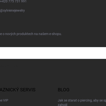
+420 775 731 991
@sylvienejewelry
ace o nových produktech na našem e-shopu.
sobních údajů
AZNICKÝ SERVIS
BLOG
ne VIP
Jak se starat o piercing, aby se 
zahojil