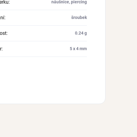
erku
:
náušnice, piercing
ní
:
šroubek
ost
:
0.24 g
r
:
5 x 4 mm