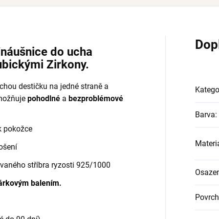
Dop
g/náušnice do ucha
bickými Zirkony.
hou destičku na jedné straně a
Katego
umožňuje
pohodlné
a
bezproblémové
Barva
:
 k pokožce
Materi
nošení
vaného stříbra ryzosti 925/1000
Osazen
árkovým balením
.
Povrch