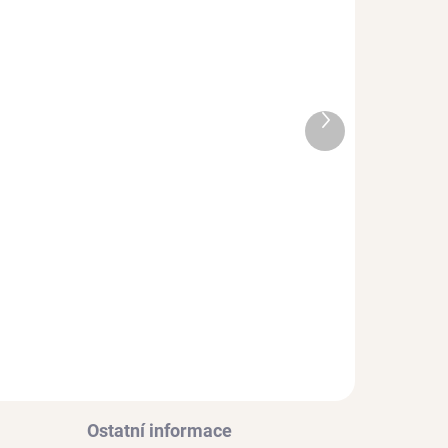
Další
produkt
ADEM
SKLADEM
 PÁR)
(>3 KS)
Stříbrný náramek VIA
Ag 925/1000
792 Kč
Ostatní informace