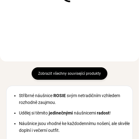
Stříbrný prsten TRIPLE
Lazurit
Ag 925/1000
Ag 925/1000
693 Kč
553 Kč
od
Zobrazit všechny související produkty
Stříbrné náušnice
ROSIE
svým netradičním vzhledem
rozhodně zaujmou.
Udělej si těmito
jedinečnými
náušnicemi
radost
!
Náušnice jsou vhodné ke každodennímu nošení, ale skvěle
doplní i večerní outfit.