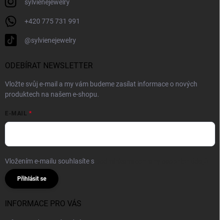
sylvienejewelry
+420 775 731 991
@sylvienejewelry
ODEBÍRAT NEWSLETTER
Vložte svůj e-mail a my vám budeme zasílat informace o nových
produktech na našem e-shopu.
E-MAIL
Vložením e-mailu souhlasíte s
podmínkami ochrany osobních údajů
Přihlásit se
INFORMACE PRO VÁS