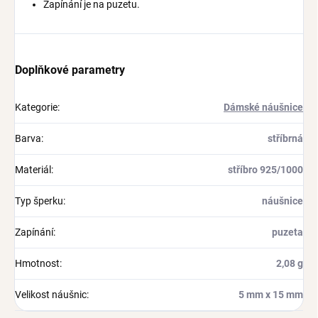
Zapínání je na puzetu.
Doplňkové parametry
Kategorie
:
Dámské náušnice
Barva
:
stříbrná
Materiál
:
stříbro 925/1000
Typ šperku
:
náušnice
Zapínání
:
puzeta
Hmotnost
:
2,08 g
Velikost náušnic
:
5 mm x 15 mm