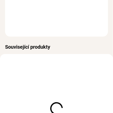
každodennímu nošení, ale skvěle doplní i večerní outfit.
Zapínání je na puzetu.
DETAILNÍ INFORMACE
ZEPTAT SE
HLÍDAT
Související produkty
SKLADEM
(3 KS)
SKLADEM
(1 KS)
Stříbrný prsten BESSIE