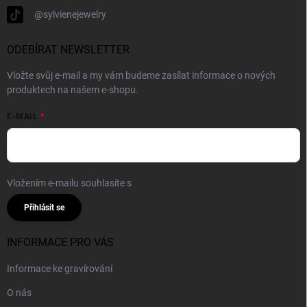
@sylvienejewelry
ODEBÍRAT NEWSLETTER
Vložte svůj e-mail a my vám budeme zasílat informace o nových
produktech na našem e-shopu.
E-MAIL
Vložením e-mailu souhlasíte s
podmínkami ochrany osobních údajů
Přihlásit se
INFORMACE PRO VÁS
Informace ke gravírování
O nás