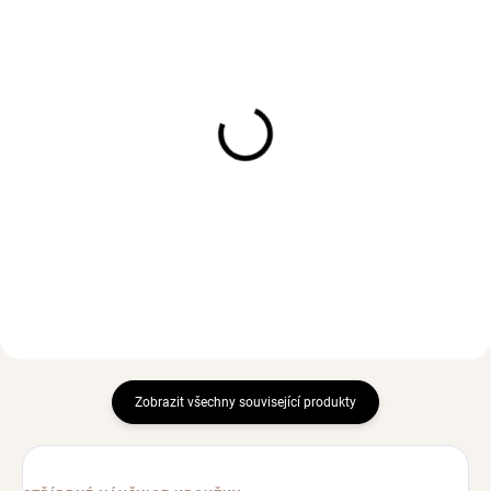
SKLADEM
SKLADEM
(1 KS)
(2 KS)
Stříbrný náramek
Stříbrný korálkový prsten
KŘÍŽEK se Zirkonem
Tygří oko
Ag 925/1000
Ag 925/1000
623 Kč
195 Kč
Zobrazit všechny související produkty