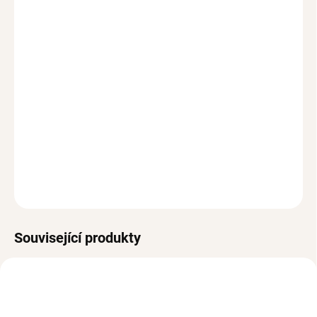
Jednoduché stříbrné náušnice kroužky o průměru 12 mm jsou
nadčasový a působí jemně. Krásně doplní běžný outfit i další
náušnice v uchu.
Kvalitní stříbro Ag 925/1000
Stříbrné kruhy do uší o průměru 12 mm
Kloubové zapínání
Hypoalergenní provedení bez niklu a olova
DETAILNÍ INFORMACE
ZEPTAT SE
HLÍDAT
Související produkty