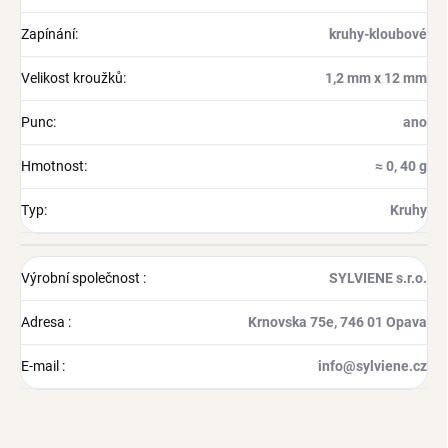
Zapínání
:
kruhy-kloubové
Velikost kroužků
:
1,2 mm x 12 mm
Punc
:
ano
Hmotnost
:
≈ 0, 40 g
Typ
:
Kruhy
Výrobní společnost
:
SYLVIENE s.r.o.
Adresa
:
Krnovska 75e, 746 01 Opava
E-mail
:
info@sylviene.cz