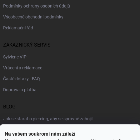
Podmínky ochrany osobních údajů
Všeobecné obchodní podmínky
Reklamační řád
ZÁKAZNICKÝ SERVIS
Sylviene VIP
Vrácení a reklamace
Časté dotazy - FAQ
Doprava a platba
BLOG
Jak se starat o piercing, aby se správně zahojil
Šperky podle výstřihu: jak vybrat náhrdelník k roláku i topu
Na vašem soukromí nám záleží