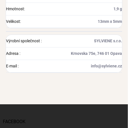
Hmotnost
:
1,9 g
Velikost
:
13mm x 5mm
Výrobní společnost
:
SYLVIENE s.r.o.
Adresa
:
Krnovska 75e, 746 01 Opava
E-mail
:
info@sylviene.cz
Z
á
p
FACEBOOK
a