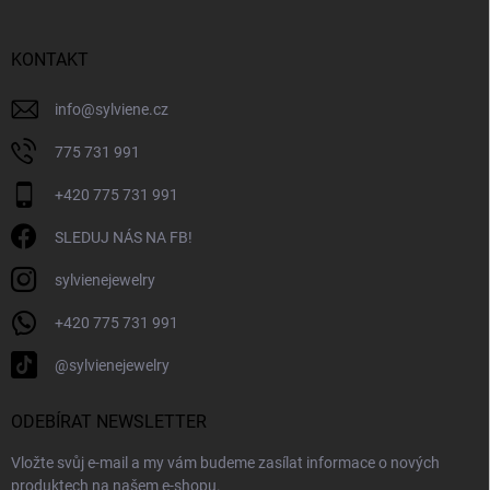
t
í
KONTAKT
info
@
sylviene.cz
775 731 991
+420 775 731 991
SLEDUJ NÁS NA FB!
sylvienejewelry
+420 775 731 991
@sylvienejewelry
ODEBÍRAT NEWSLETTER
Vložte svůj e-mail a my vám budeme zasílat informace o nových
produktech na našem e-shopu.