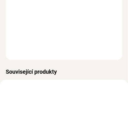
Pozlacené náušnice
NINA
by
ve tvé sbírce šperků neměly
chybět. Skvěle se hodí ke každodennímu nošení do práce,
ale můžeš jimi doplnit i outfit na rande či večerní párty.
Náušnice jsou pozlacené 14k zlatem.
DETAILNÍ INFORMACE
ZEPTAT SE
HLÍDAT
Související produkty