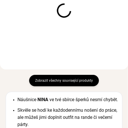
SKLADEM
SKLADEM
(2 KS)
(>3 KS)
Stříbrný prstýnek TWIST
Stříbrný prsten SUSAN
se Zirkony
se Zirkony
Ag 925/1000
Ag 925/1000
534 Kč
1 195 Kč
od
Zobrazit všechny související produkty
Náušnice
NINA
ve tvé sbírce šperků nesmí chybět.
Skvěle se hodí ke každodennímu nošení do práce,
ale můžeš jimi doplnit outfit na rande či večerní
párty.