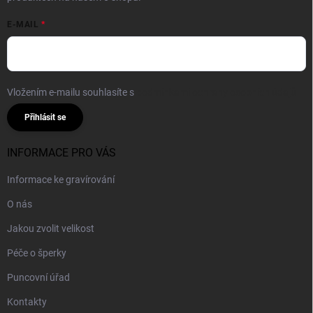
E-MAIL
Vložením e-mailu souhlasíte s
podmínkami ochrany osobních údajů
Přihlásit se
INFORMACE PRO VÁS
Informace ke gravírování
O nás
Jakou zvolit velikost
Péče o šperky
Puncovní úřad
Kontakty