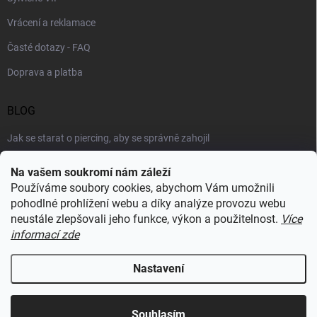
Vrácení a reklamace
Časté dotazy - FAQ
Doprava a platba
BLOG
Jak se starat o piercing, aby se správně zahojil
Šperky podle výstřihu: jak vybrat náhrdelník k roláku i topu
Na vašem soukromí nám záleží
Používáme soubory cookies, abychom Vám umožnili
Šperky a voda: co šperkům vadí nejvíc a proč
pohodlné prohlížení webu a díky analýze provozu webu
neustále zlepšovali jeho funkce, výkon a použitelnost.
Více
informací zde
RECENZE Z HEUREKY
Nastavení
Copyright 2026
Sylviene
. Všechna práva vyhrazena.
Upravit nastavení
cookies
Souhlasím