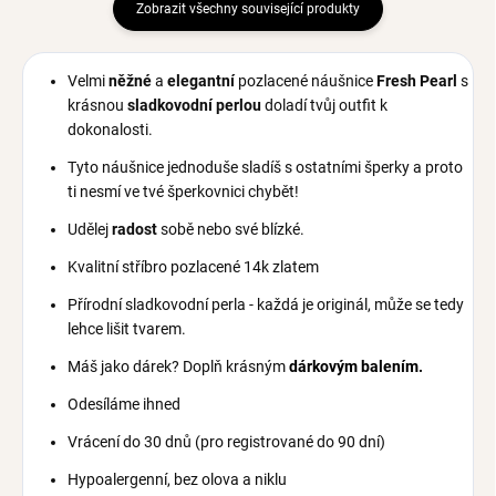
Zobrazit všechny související produkty
Velmi
něžné
a
elegantní
pozlacené náušnice
Fresh Pearl
s
krásnou
sladkovodní perlou
doladí tvůj outfit k
dokonalosti.
Tyto náušnice jednoduše sladíš s ostatními šperky a proto
ti nesmí ve tvé šperkovnici chybět!
Udělej
radost
sobě nebo své blízké.
Kvalitní stříbro pozlacené 14k zlatem
Přírodní sladkovodní perla - každá je originál, může se tedy
lehce lišit tvarem.
Máš jako dárek? Doplň krásným
dárkovým balením.
Odesíláme ihned
Vrácení do 30 dnů (pro registrované do 90 dní
)
Hypoalergenní, bez olova a niklu