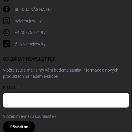
SLEDUJ NÁS NA FB!
sylvienejewelry
+420 775 731 991
@sylvienejewelry
ODEBÍRAT NEWSLETTER
Vložte svůj e-mail a my vám budeme zasílat informace o nových
produktech na našem e-shopu.
E-MAIL
Vložením e-mailu souhlasíte s
podmínkami ochrany osobních údajů
Přihlásit se