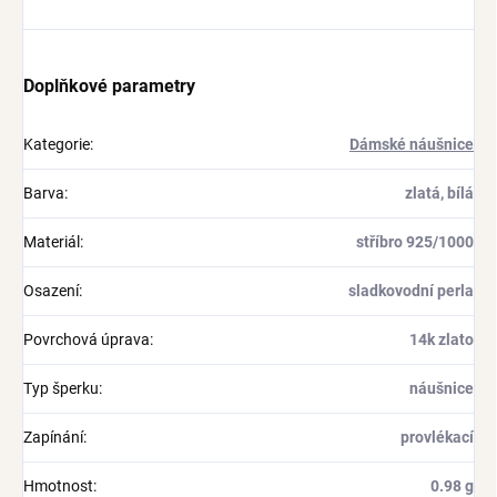
Doplňkové parametry
Kategorie
:
Dámské náušnice
Barva
:
zlatá, bílá
Materiál
:
stříbro 925/1000
Osazení
:
sladkovodní perla
Povrchová úprava
:
14k zlato
Typ šperku
:
náušnice
Zapínání
:
provlékací
Hmotnost
:
0.98 g