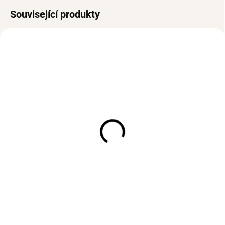
Související produkty
VODĚODOLNÉ
SKLADEM
SKLADEM
(2 KS)
(>3 KS)
Prsten RIB Silver
Stříbrný náramek
MOTÝLCI se Zirkony
294 Kč
Ag 925/1000
623 Kč