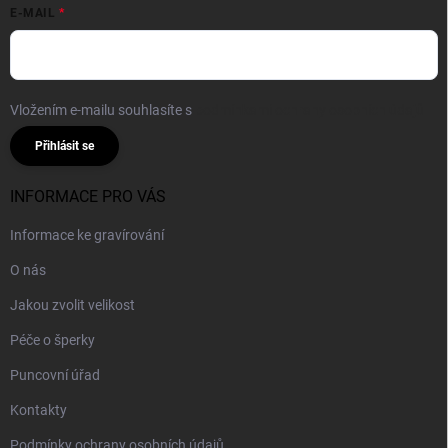
E-MAIL
Vložením e-mailu souhlasíte s
podmínkami ochrany osobních údajů
Přihlásit se
INFORMACE PRO VÁS
Informace ke gravírování
O nás
Jakou zvolit velikost
Péče o šperky
Puncovní úřad
Kontakty
Podmínky ochrany osobních údajů