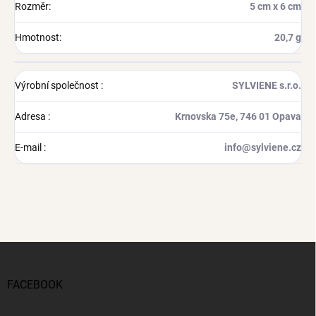
Rozměr
:
5 cm x 6 cm
Hmotnost
:
20,7 g
Výrobní společnost
:
SYLVIENE s.r.o.
Adresa
:
Krnovska 75e, 746 01 Opava
E-mail
:
info@sylviene.cz
Z
á
p
FACEBOOK
a
t