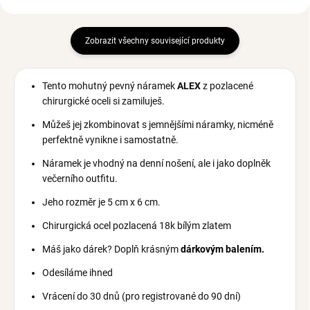
Zobrazit všechny související produkty
Tento mohutný pevný náramek
ALEX
z pozlacené
chirurgické oceli si zamiluješ.
Můžeš jej zkombinovat s jemnějšími náramky, nicméně
perfektně vynikne i samostatně.
Náramek je vhodný na denní nošení, ale i jako doplněk
večerního outfitu.
Jeho r
ozměr je 5 cm x 6 cm.
Chirurgická ocel pozlacená 18k bílým zlatem
Máš jako dárek? Doplň krásným
dárkovým balením.
Odesíláme ihned
Vrácení do 30 dnů (pro registrované do 90 dní)