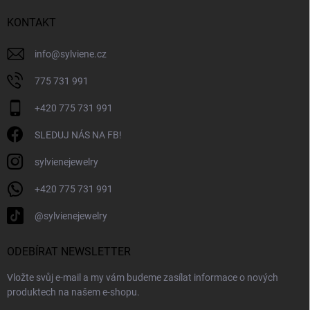
í
KONTAKT
info
@
sylviene.cz
775 731 991
+420 775 731 991
SLEDUJ NÁS NA FB!
sylvienejewelry
+420 775 731 991
@sylvienejewelry
ODEBÍRAT NEWSLETTER
Vložte svůj e-mail a my vám budeme zasílat informace o nových
produktech na našem e-shopu.