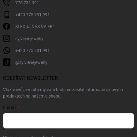
775 731 991
+420 775 731 991
SLEDUJ NÁS NA FB!
sylvienejewelry
+420 775 731 991
@sylvienejewelry
ODEBÍRAT NEWSLETTER
Vložte svůj e-mail a my vám budeme zasílat informace o nových
produktech na našem e-shopu.
E-MAIL