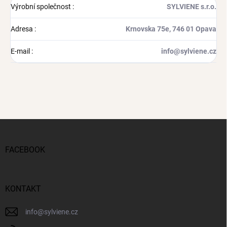
Výrobní společnost
:
SYLVIENE s.r.o.
Adresa
:
Krnovska 75e, 746 01 Opava
E-mail
:
info@sylviene.cz
Z
á
p
FACEBOOK
a
t
í
KONTAKT
info
@
sylviene.cz