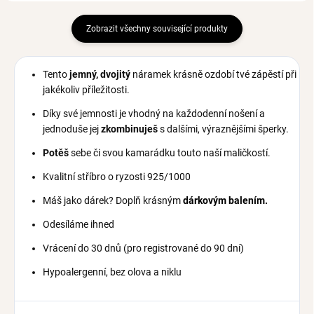
Zobrazit všechny související produkty
Tento
jemný, dvojitý
náramek krásně ozdobí tvé zápěstí při
jakékoliv příležitosti.
Díky své jemnosti je vhodný na každodenní nošení a
jednoduše jej
zkombinuješ
s dalšími, výraznějšími šperky.
Potěš
sebe či svou kamarádku touto naší maličkostí.
Kvalitní stříbro o ryzosti 925/1000
Máš jako dárek? Doplň krásným
dárkovým balením.
Odesíláme ihned
Vrácení do 30 dnů (pro registrované do 90 dní
)
Hypoalergenní, bez olova a niklu