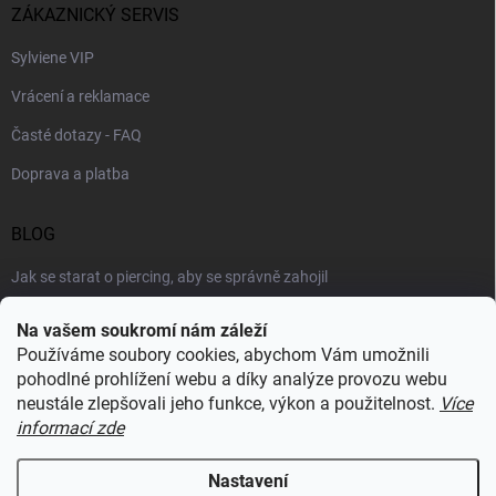
ZÁKAZNICKÝ SERVIS
Sylviene VIP
Vrácení a reklamace
Časté dotazy - FAQ
Doprava a platba
BLOG
Jak se starat o piercing, aby se správně zahojil
Šperky podle výstřihu: jak vybrat náhrdelník k roláku i topu
Na vašem soukromí nám záleží
Používáme soubory cookies, abychom Vám umožnili
Šperky a voda: co šperkům vadí nejvíc a proč
pohodlné prohlížení webu a díky analýze provozu webu
neustále zlepšovali jeho funkce, výkon a použitelnost.
Více
informací zde
RECENZE Z HEUREKY
Nastavení