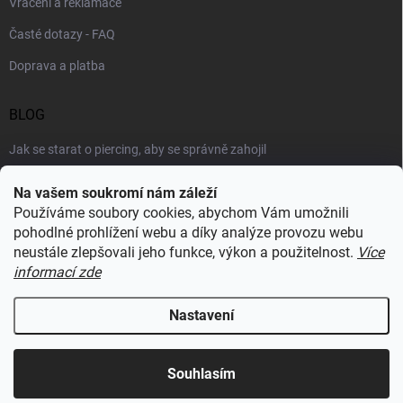
Vrácení a reklamace
Časté dotazy - FAQ
Doprava a platba
BLOG
Jak se starat o piercing, aby se správně zahojil
Šperky podle výstřihu: jak vybrat náhrdelník k roláku i topu
Na vašem soukromí nám záleží
Používáme soubory cookies, abychom Vám umožnili
Šperky a voda: co šperkům vadí nejvíc a proč
pohodlné prohlížení webu a díky analýze provozu webu
neustále zlepšovali jeho funkce, výkon a použitelnost.
Více
informací zde
RECENZE Z HEUREKY
Nastavení
Copyright 2026
Sylviene
. Všechna práva vyhrazena.
Upravit nastavení
cookies
Souhlasím
Vytvořil Shoptet