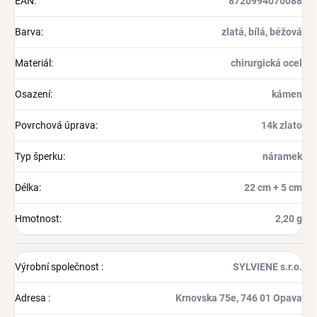
EAN
:
8720994070088
Barva
:
zlatá, bílá, béžová
Materiál
:
chirurgická ocel
Osazení
:
kámen
Povrchová úprava
:
14k zlato
Typ šperku
:
náramek
Délka
:
22 cm + 5 cm
Hmotnost
:
2,20 g
Výrobní společnost
:
SYLVIENE s.r.o.
Adresa
:
Krnovska 75e, 746 01 Opava