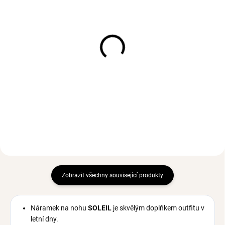
SKLADEM
(2 PÁR)
SKLADEM
(>3 PÁR)
Dvojitý náhrdelník
Náušnice DROP Mini
CANDICE Gold
Gold
693 Kč
474 Kč
Zobrazit všechny související produkty
Náramek na nohu
SOLEIL
je skvělým doplňkem outfitu v
letní dny.