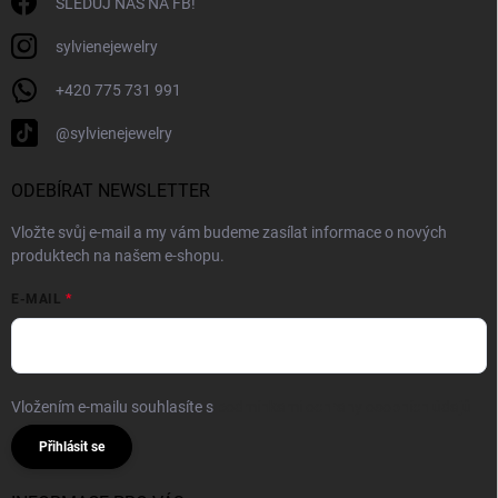
SLEDUJ NÁS NA FB!
sylvienejewelry
+420 775 731 991
@sylvienejewelry
ODEBÍRAT NEWSLETTER
Vložte svůj e-mail a my vám budeme zasílat informace o nových
produktech na našem e-shopu.
E-MAIL
Vložením e-mailu souhlasíte s
podmínkami ochrany osobních údajů
Přihlásit se