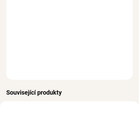
SOLEIL krásně
rozzáří
tvůj
outfit.
Délka náramku je 22cm + 5cm.
Chirurgická ocel pozlacená 14k zlatem
Máš jako dárek? Doplň krásným
dárkovým balením.
Odesíláme ihned
Vrácení do 30 dnů (pro registrované do 90 dní)
Hypoalergenní, bez niklu a olova
DETAILNÍ INFORMACE
ZEPTAT SE
HLÍDAT
Související produkty
VODĚODOLNÉ
VODĚODOLNÉ
BESTSELLER