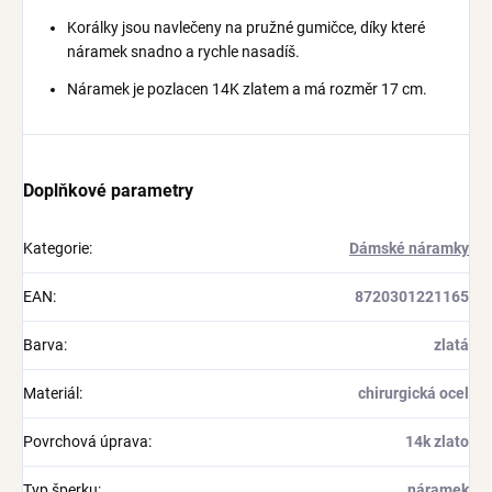
Korálky jsou navlečeny na pružné gumičce, díky které
náramek snadno a rychle nasadíš.
Náramek je pozlacen 14K zlatem a má rozměr 17 cm.
Doplňkové parametry
Kategorie
:
Dámské náramky
EAN
:
8720301221165
Barva
:
zlatá
Materiál
:
chirurgická ocel
Povrchová úprava
:
14k zlato
Typ šperku
:
náramek