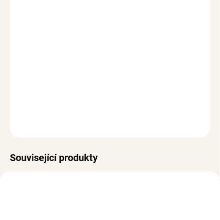
?
BALENÍ
MOŽNOSTI DORUČENÍ
Korálkový náramek
BALL
je z pozlacené chirurgické oceli
a je skvělým
doplňkem či dárkem pro jakoukoli
příležitost!
Korálky jsou navlečeny na pružné gumičce,
díky které náramek snadno a rychle nasadíš.
Náramek je
pozlacen 14K zlatem a má rozměr 17 cm.
DETAILNÍ INFORMACE
ZEPTAT SE
HLÍDAT
Související produkty
VODĚODOLNÉ