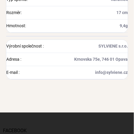
Rozměr
:
17 cm
Hmotnost
:
9,4g
Výrobní společnost
:
SYLVIENE s.r.o.
Adresa
:
Krnovska 75e, 746 01 Opava
E-mail
:
info@sylviene.cz
Z
á
p
FACEBOOK