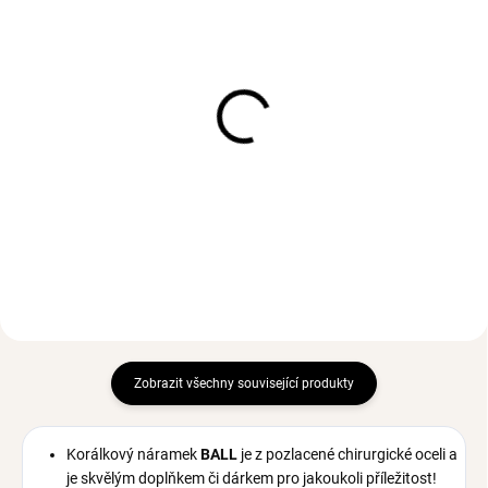
SKLADEM
SKLADEM
(2 KS)
(>3 KS)
Náramek BALL Silver
Pozlacená záušnice
HAILEY 1ks
472 Kč
Ag 925/1000
490 Kč
Zobrazit všechny související produkty
Korálkový náramek
BALL
je z pozlacené chirurgické oceli a
je skvělým
doplňkem či dárkem pro jakoukoli příležitost!