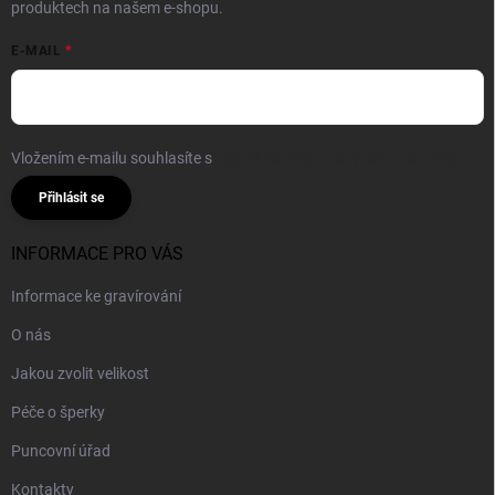
produktech na našem e-shopu.
E-MAIL
Vložením e-mailu souhlasíte s
podmínkami ochrany osobních údajů
Přihlásit se
INFORMACE PRO VÁS
Informace ke gravírování
O nás
Jakou zvolit velikost
Péče o šperky
Puncovní úřad
Kontakty