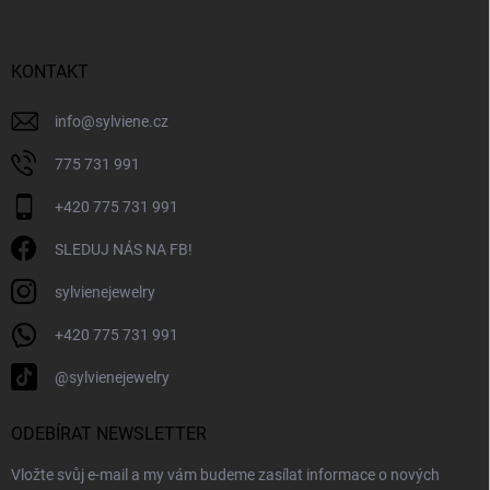
a
t
í
KONTAKT
info
@
sylviene.cz
775 731 991
+420 775 731 991
SLEDUJ NÁS NA FB!
sylvienejewelry
+420 775 731 991
@sylvienejewelry
ODEBÍRAT NEWSLETTER
Vložte svůj e-mail a my vám budeme zasílat informace o nových