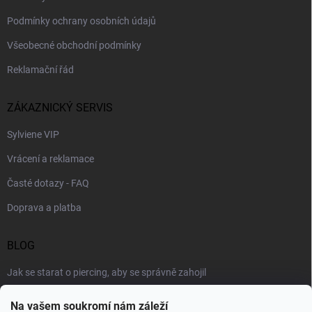
Podmínky ochrany osobních údajů
Všeobecné obchodní podmínky
Reklamační řád
ZÁKAZNICKÝ SERVIS
Sylviene VIP
Vrácení a reklamace
Časté dotazy - FAQ
Doprava a platba
BLOG
Jak se starat o piercing, aby se správně zahojil
Šperky podle výstřihu: jak vybrat náhrdelník k roláku i topu
Na vašem soukromí nám záleží