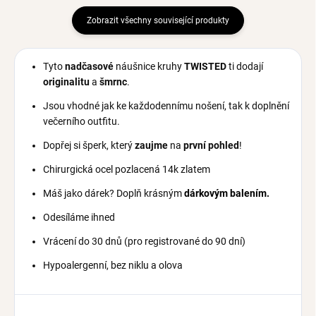
Zobrazit všechny související produkty
Tyto
nadčasové
náušnice kruhy
TWISTED
ti dodají
originalitu
a
šmrnc
.
Jsou vhodné jak ke každodennímu nošení, tak k doplnění
večerního outfitu.
Dopřej si šperk, který
zaujme
na
první
pohled
!
Chirurgická ocel pozlacená 14k zlatem
Máš jako dárek? Doplň krásným
dárkovým balením.
Odesíláme ihned
Vrácení do 30 dnů (pro registrované do 90 dní)
Hypoalergenní, bez niklu a olova