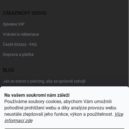
ZÁKAZNICKÝ SERVIS
Sylviene VIP
Vrácení a reklamace
Časté dotazy - FAQ
Doprava a platba
BLOG
Jak se starat o piercing, aby se správně zahojil
Šperky podle výstřihu: jak vybrat náhrdelník k roláku i topu
Na vašem soukromí nám záleží
Používáme soubory cookies, abychom Vám umožnili
Šperky a voda: co šperkům vadí nejvíc a proč
pohodlné prohlížení webu a díky analýze provozu webu
neustále zlepšovali jeho funkce, výkon a použitelnost.
Více
informací zde
RECENZE Z HEUREKY