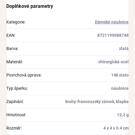
Doplňkové parametry
Kategorie
:
Dámské náušnice
EAN
:
8721199088748
Barva
:
zlatá
Materiál
:
chirurgická ocel
Povrchová úprava
:
14k zlato
Typ šperku
:
náušnice
Zapínání
:
kruhy-francouzský zámek, klapka
Hmotnost
:
12.2 g
Rozměr
:
4 x 4 x 0.4 cm