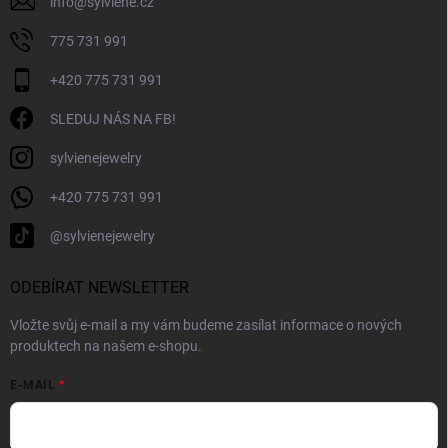
info
@
sylviene.cz
775 731 991
+420 775 731 991
SLEDUJ NÁS NA FB!
sylvienejewelry
+420 775 731 991
@sylvienejewelry
ODEBÍRAT NEWSLETTER
Vložte svůj e-mail a my vám budeme zasílat informace o nových
produktech na našem e-shopu.
E-MAIL