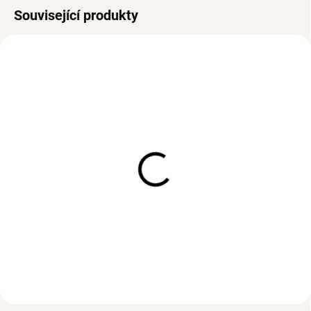
Související produkty
VODĚODOLNÉ
SKLADEM
SKLADEM
(>3 KS)
(1 KS)
Pevný náramek CLASSIC
Náramek na nohu Tiny
CUF Gold
Coins Gold
553 Kč
690 Kč