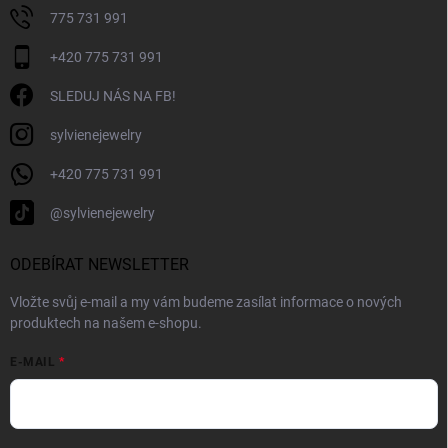
775 731 991
+420 775 731 991
SLEDUJ NÁS NA FB!
sylvienejewelry
+420 775 731 991
@sylvienejewelry
ODEBÍRAT NEWSLETTER
Vložte svůj e-mail a my vám budeme zasílat informace o nových
produktech na našem e-shopu.
E-MAIL