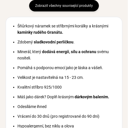
Zobrazit všechny související produkty
Šňůrkový náramek se stříbrnými korálky a krásnými
kamínky rudého Granátu.
Zdobený
sladkovodní
perličkou
.
Minerál, který
dodává energii, sílu a ochranu
svému
nositeli
.
Pomáhá s podporou emocí jako je láska a vášeň.
Velikost je nastavitelná na 15 - 23 cm.
Kvalitní stříbro 925/1000
Máš jako dárek? Doplň krásným
dárkovým balením.
Odesíláme ihned
Vrácení do 30 dnů (pro registrované do 90 dní)
Hypoalergenní, bez niklu a olova