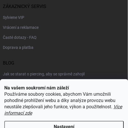
ZÁKAZNICKÝ SERVIS
Sylviene VIP
Vrácení a reklamace
Časté dotazy - FAQ
Doprava a platba
BLOG
Jak se starat o piercing, aby se správně zahojil
Šperky podle výstřihu: jak vybrat náhrdelník k roláku i topu
Na vašem soukromí nám záleží
Používáme soubory cookies, abychom Vám umožnili
Šperky a voda: co šperkům vadí nejvíc a proč
pohodlné prohlížení webu a díky analýze provozu webu
neustále zlepšovali jeho funkce, výkon a použitelnost.
Více
informací zde
RECENZE Z HEUREKY
Nastavení