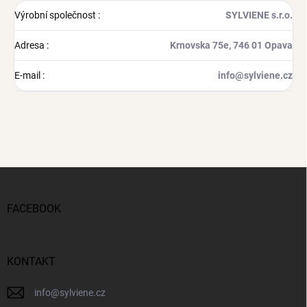
Výrobní společnost
:
SYLVIENE s.r.o.
Adresa
:
Krnovska 75e, 746 01 Opava
E-mail
:
info@sylviene.cz
Z
á
p
FACEBOOK
a
t
í
KONTAKT
info
@
sylviene.cz