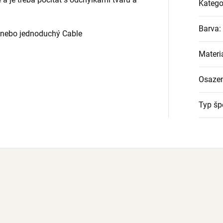
Katego
Barva
:
mi nebo jednoduchý Cable
Materi
Osazen
Typ šp