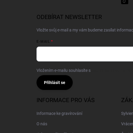
ODEBÍRAT NEWSLETTER
Vložte svůj e-mail a my vám budeme zasílat inform
E-MAIL
Vložením e-mailu souhlasíte s
podmínkami ochrany o
Přihlásit se
INFORMACE PRO VÁS
ZÁK
Informace ke gravírování
Sylvie
O nás
Vrácen