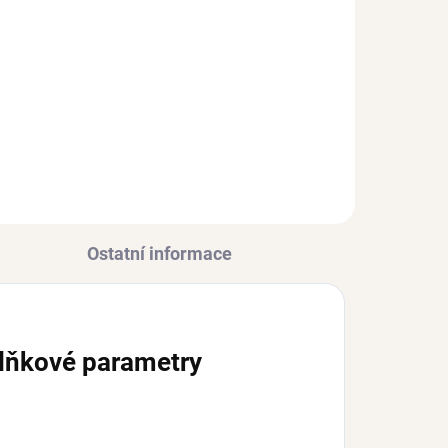
3 KS)
(>3 KS)
Stříbrný prsten SUSAN se
Zirkony
Ag 925/1000
1 195 Kč
Ostatní informace
lňkové parametry