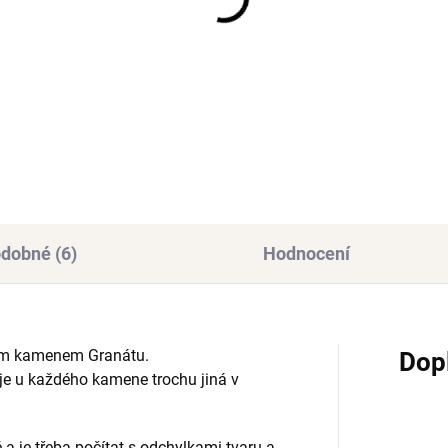
(1 KS)
(>
íbrný prsten CLAIRE
Stříbrný otevřený
prstýnek EVE
925/1000
Ag 925/1000
774 Kč
395 Kč
dobné (6)
Hodnocení
vým kamenem Granátu.
Dop
ar je u každého kamene trochu jiná v
a je třeba počítat s odchylkami tvaru a