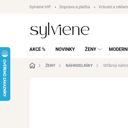
Přejít
Sylviene VIP
Doprava a platba
Vrácení a rekla
na
obsah
AKCE %
NOVINKY
ŽENY
MODERNÍ
Domů
ŽENY
NÁHRDELNÍKY
Stříbrný náhr
Neohodnoceno
Podrobnosti hodnocení
AKCE