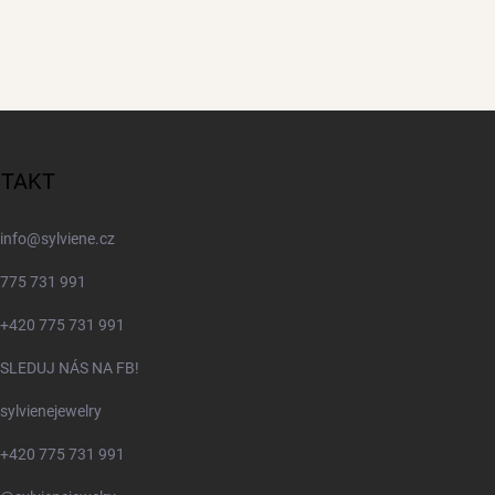
TAKT
info
@
sylviene.cz
775 731 991
+420 775 731 991
SLEDUJ NÁS NA FB!
sylvienejewelry
+420 775 731 991