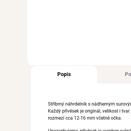
SKLADEM
(>3 KS)
Stř
Stříbrný prsten BETTY
Ag 
Ag 925/1000
od
534 Kč
od
Popis
Po
Stříbrný náhrdelník s nádherným suro
Každý přívěsek je originál, velikost i tv
rozmezí cca 12-16 mm včetně očka.
Upozorňujeme, přívěsek je vyroben ručně 