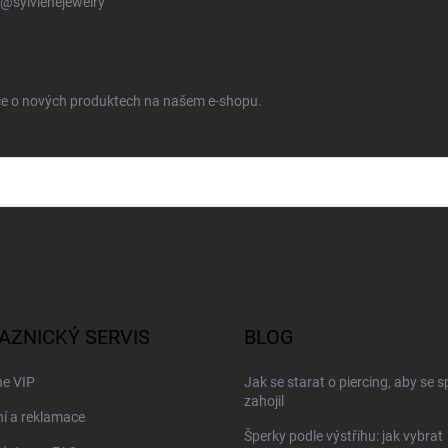
@sylvienejewelry
ace o nových produktech na našem e-shopu.
sobních údajů
AZNICKÝ SERVIS
BLOG
ne VIP
Jak se starat o piercing, aby se 
zahojil
í a reklamace
Šperky podle výstřihu: jak vybrat