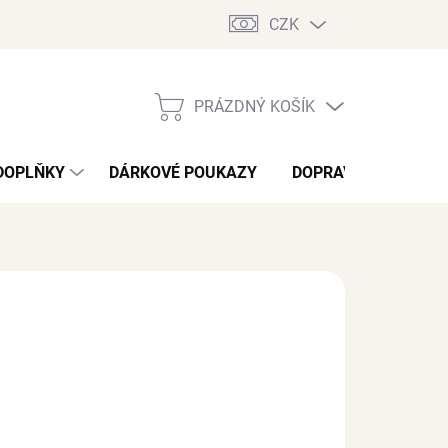
CZK
PRÁZDNÝ KOŠÍK
NÁKUPNÍ
KOŠÍK
DOPLŇKY
DÁRKOVÉ POUKAZY
DOPRAVA A PLATBA
d
1 032 Kč
/ ks