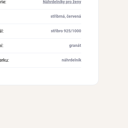
rie
:
Náhrdelníky pro ženy
stříbrná, červená
ál
:
stříbro 925/1000
í
:
granát
erku
:
náhrdelník