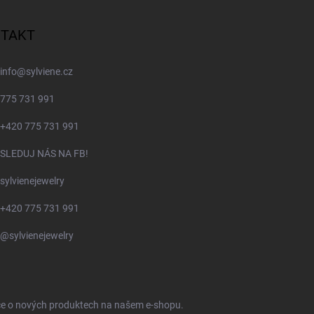
TAKT
info
@
sylviene.cz
775 731 991
+420 775 731 991
SLEDUJ NÁS NA FB!
sylvienejewelry
+420 775 731 991
@sylvienejewelry
ace o nových produktech na našem e-shopu.