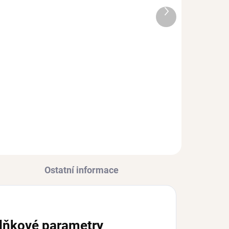
Další
produkt
ADEM
SKLADEM
2 KS)
(>3 KS)
Stříbrný prstýnek
SPARKLE se zirkony
Ag 925/1000
483 Kč
Ostatní informace
lňkové parametry