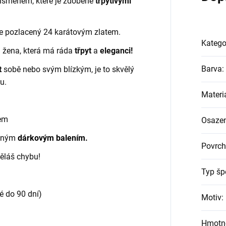
písmenem, které je zdobené
třpytivými
.
 je pozlacený 24 karátovým zlatem.
Katego
 žena, která má ráda
třpyt
a
eleganci!
Barva
:
t
sobě nebo svým blízkým, je to skvělý
u.
Materi
tem
Osazen
ásným
dárkovým balením
.
Povrch
děláš chybu!
Typ šp
é do 90 dní)
Motiv
:
Hmotn