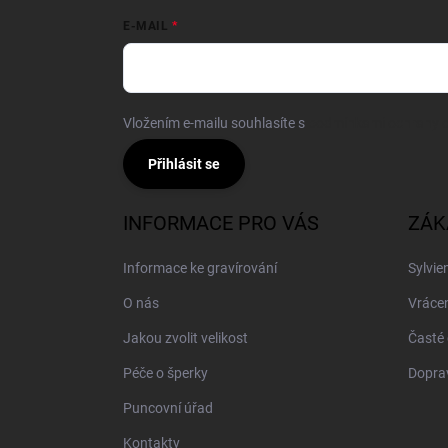
E-MAIL
Vložením e-mailu souhlasíte s
podmínkami ochrany o
Přihlásit se
INFORMACE PRO VÁS
ZÁK
Informace ke gravírování
Sylvie
O nás
Vrácen
Jakou zvolit velikost
Časté 
Péče o šperky
Doprav
Puncovní úřad
Kontakty