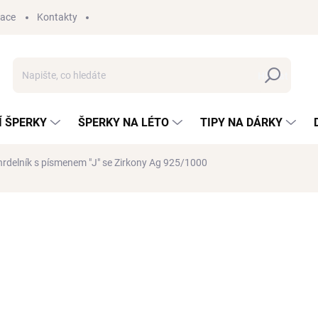
mace
Kontakty
Hledat
 ŠPERKY
ŠPERKY NA LÉTO
TIPY NA DÁRKY
rdelník s písmenem "J" se Zirkony
Ag 925/1000
1 890 Kč
1 323
Měrná
SKLADEM
(1 KS)
cena:
VYBER SI DÁRKOVOU KARTIČKU