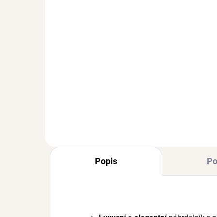
SKLADEM
(>3 KS)
Prsten VIVIEN Gold
St
472 Kč
Ag 
41
Popis
Po