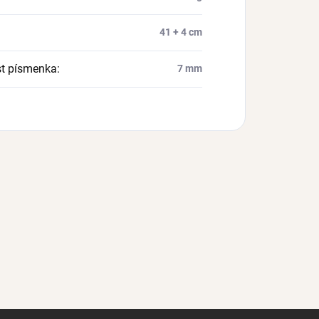
41 + 4 cm
st písmenka
:
7 mm