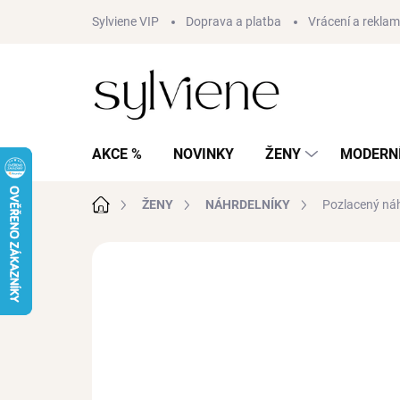
Přejít
Sylviene VIP
Doprava a platba
Vrácení a rekla
na
obsah
AKCE %
NOVINKY
ŽENY
MODERNÍ
Domů
ŽENY
NÁHRDELNÍKY
Pozlacený náh
Neohodnoceno
Podrobnosti hodnocení
AKCE