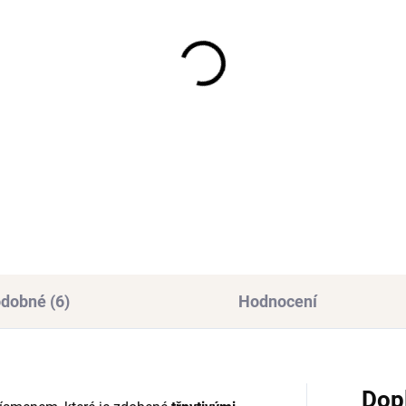
SKL
SKLADEM
(
(3 KS)
Stříbrný prsten KAIRA
říbrný prstýnek JOYCE
Ag 925/1000
925/1000
290 Kč
3 Kč
dobné (6)
Hodnocení
Dop