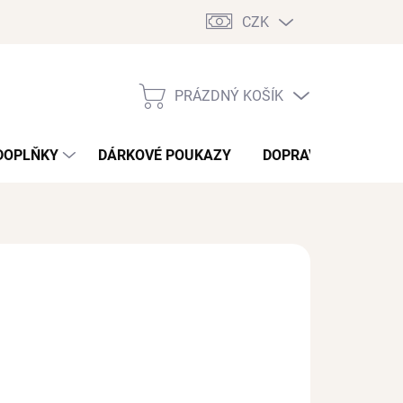
CZK
PRÁZDNÝ KOŠÍK
NÁKUPNÍ
KOŠÍK
DOPLŇKY
DÁRKOVÉ POUKAZY
DOPRAVA A PLATBA
 Kč
/ ks
?