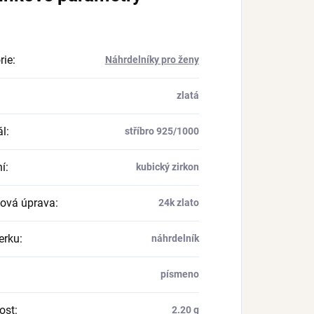
rie
:
Náhrdelníky pro ženy
zlatá
ál
:
stříbro 925/1000
í
:
kubický zirkon
ová úprava
:
24k zlato
erku
:
náhrdelník
písmeno
ost
:
2.20 g