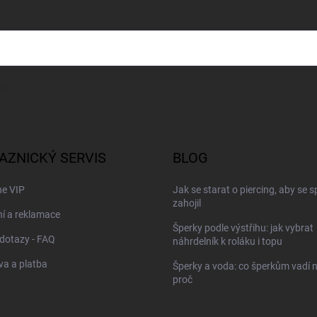
sobních údajů
AZNICKÝ SERVIS
BLOG
ne VIP
Jak se starat o piercing, aby se 
zahojil
í a reklamace
Šperky podle výstřihu: jak vybrat
dotazy - FAQ
náhrdelník k roláku i topu
a a platba
Šperky a voda: co šperkům vadí n
proč