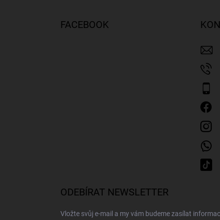
á
p
FACEBOOK
KON
a
t
í
ODEBÍRAT NEWSLETTER
Vložte svůj e-mail a my vám budeme zasílat inform