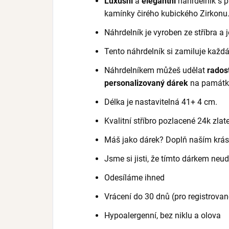
Luxusní
a
elegantní
náhrdelník s 
kamínky čirého kubického Zirkonu
Náhrdelník je vyroben ze stříbra a
Tento n
áhrdelník
si zamiluje každá
Náhrdelníkem můžeš udělat
rados
personalizovaný dárek
na památk
Délka je nastavitelná 41+ 4 cm.
Kvalitní stříbro pozlacené 24k zla
Máš jako dárek? Doplň naším kr
Jsme si jisti, že tímto dárkem neu
Odesíláme ihned
Vrácení do 30 dnů (pro registrovan
Hypoalergenní, bez niklu a olova