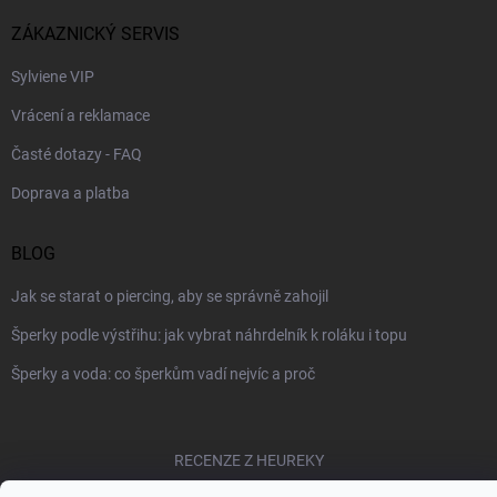
ZÁKAZNICKÝ SERVIS
Sylviene VIP
Vrácení a reklamace
Časté dotazy - FAQ
Doprava a platba
BLOG
Jak se starat o piercing, aby se správně zahojil
Šperky podle výstřihu: jak vybrat náhrdelník k roláku i topu
Šperky a voda: co šperkům vadí nejvíc a proč
RECENZE Z HEUREKY