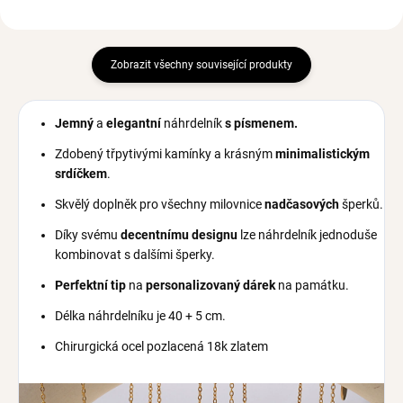
Zobrazit všechny související produkty
Jemný
a
elegantní
náhrdelník
s
písmenem.
Zdobený třpytivými kamínky a krásným
minimalistickým
srdíčkem
.
Skvělý doplněk pro všechny milovnice
nadčasových
šperků.
Díky svému
decentnímu designu
lze náhrdelník jednoduše
kombinovat s dalšími šperky.
Perfektní tip
na
personalizovaný dárek
na památku.
Délka náhrdelníku je 40 + 5 cm.
Chirurgická ocel pozlacená 18k zlatem