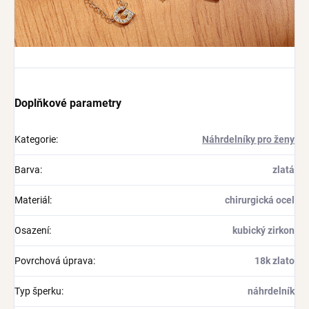
Doplňkové parametry
Kategorie
:
Náhrdelníky pro ženy
Barva
:
zlatá
Materiál
:
chirurgická ocel
Osazení
:
kubický zirkon
Povrchová úprava
:
18k zlato
Typ šperku
:
náhrdelník