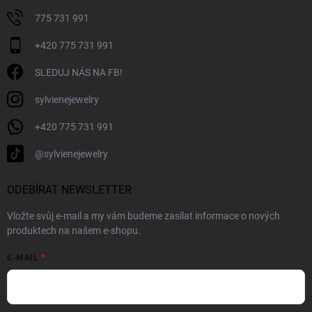
775 731 991
+420 775 731 991
SLEDUJ NÁS NA FB!
sylvienejewelry
+420 775 731 991
@sylvienejewelry
ODEBÍRAT NEWSLETTER
Vložte svůj e-mail a my vám budeme zasílat informace o nových
produktech na našem e-shopu.
E-MAIL