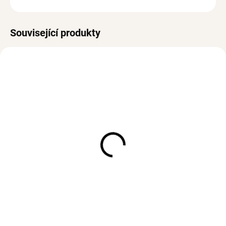
Související produkty
VODĚODOLNÉ
VODĚODOLNÉ
BESTSELLER
SKLADEM
SKLADEM
(>3 KS)
(>3 KS)
Prsten TIARA Gold
Náhrdelník CUTIE Gold
552 Kč
534 Kč