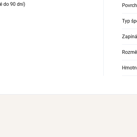
é do 90 dní
)
Povrch
Typ šp
Zapíná
Rozmě
Hmotn