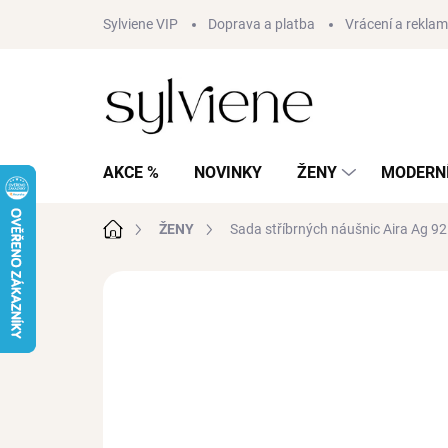
Přejít
Sylviene VIP
Doprava a platba
Vrácení a rekla
na
obsah
AKCE %
NOVINKY
ŽENY
MODERNÍ
Domů
ŽENY
Sada stříbrných náušnic Aira
Ag 9
Neohodnoceno
Podrobnosti hodnocení