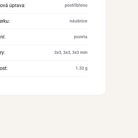
ová úprava
:
postříbřeno
erku
:
náušnice
ní
:
puzeta
ry
:
3x3, 3x3, 3x3 mm
ost
:
1.32 g