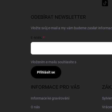
ODEBÍRAT NEWSLETTER
Vložte svůj e-mail a my vám budeme zasílat inform
E-MAIL
Vložením e-mailu souhlasíte s
podmínkami ochrany o
Přihlásit se
INFORMACE PRO VÁS
ZÁK
Informace ke gravírování
Sylvie
O nás
Vrácen