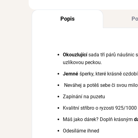
Popis
Po
Okouzlující
sada tří párů náušnic 
uzlíkovou peckou.
Jemné
šperky, které krásně ozdobí t
Neváhej a potěš sebe či svou milo
Zapínání na puzetu
Kvalitní stříbro o ryzosti 925/1000
Máš jako dárek? Doplň krásným
d
Odesíláme ihned