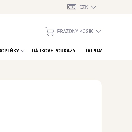
CZK
PRÁZDNÝ KOŠÍK
NÁKUPNÍ
KOŠÍK
DOPLŇKY
DÁRKOVÉ POUKAZY
DOPRAVA A PLATBA
NÉ