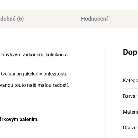
dobné (6)
Hodnocení
Dop
s třpytivým Zirkonem, kuličkou a
vé uši při jakékoliv příležitosti.
Katego
vanou touto naší malou radostí.
Barva
:
Materi
árkovým balením.
Osazen