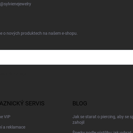
@sylvienejewelry
ace o nových produktech na našem e-shopu.
sobních údajů
AZNICKÝ SERVIS
BLOG
ne VIP
Jak se starat o piercing, aby se 
zahojil
í a reklamace
Šperky podle výstřihu: jak vybrat