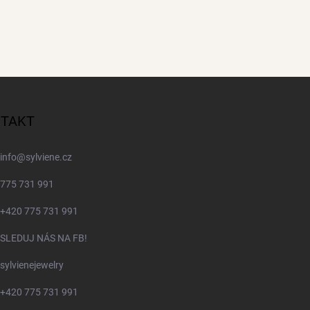
TAKT
info
@
sylviene.cz
775 731 991
+420 775 731 991
SLEDUJ NÁS NA FB!
sylvienejewelry
+420 775 731 991