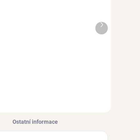
Další
produkt
UPNÉ
SKLADEM
(1 KS)
Pozlacený prsten Raw
Petite Růženín
Ag 925/1000
1 295 Kč
od
Ostatní informace