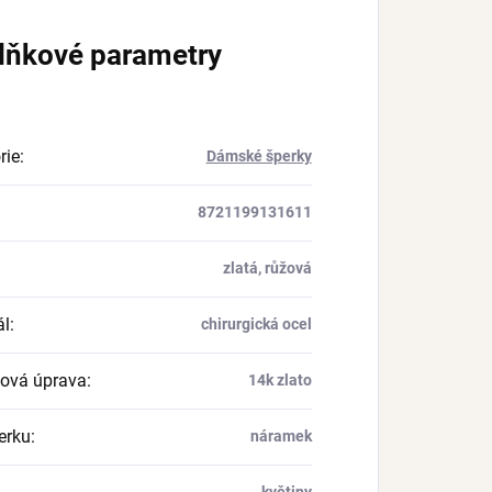
lňkové parametry
rie
:
Dámské šperky
8721199131611
zlatá, růžová
ál
:
chirurgická ocel
ová úprava
:
14k zlato
erku
:
náramek
květiny