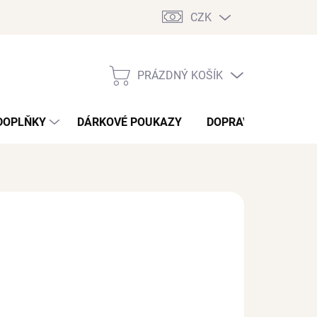
CZK
PRÁZDNÝ KOŠÍK
NÁKUPNÍ
KOŠÍK
DOPLŇKY
DÁRKOVÉ POUKAZY
DOPRAVA A PLATBA
/ ks