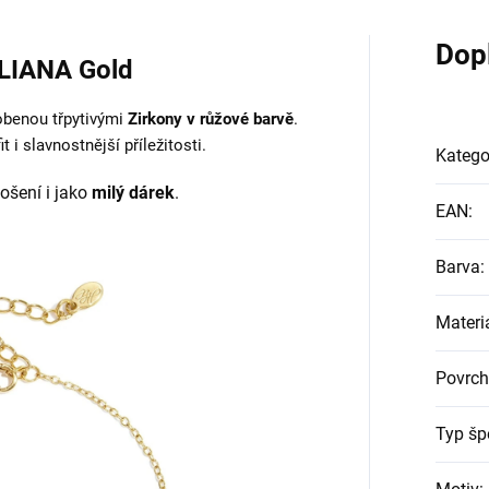
Dop
LIANA Gold
benou třpytivými
Zirkony v růžové barvě
.
t i slavnostnější příležitosti.
Katego
ošení i jako
milý dárek
.
EAN
:
Barva
:
Materi
Povrch
Typ šp