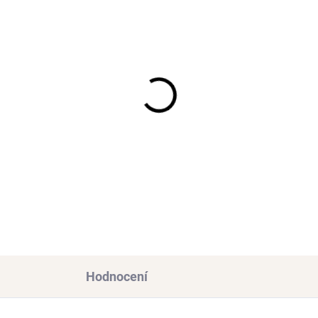
SKLADEM
MOMENTÁLNĚ NEDOST
(>3 KS)
Náušnice LAYLA Pink
sten FLOWERS Gold
Gold
ěodolná chirurgická ocel
552 Kč
lacená 14k zlatem
2 Kč
Hodnocení