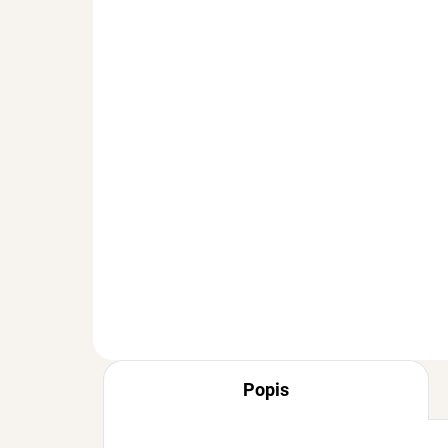
SKLADEM
(>3 KS)
Piercing FLOWER se
Pr
Zirkony Gold
Vod
poz
234 Kč
39
Popis