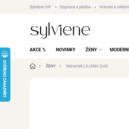
Přejít
Sylviene VIP
Doprava a platba
Vrácení a rekla
na
obsah
AKCE %
NOVINKY
ŽENY
MODERNÍ
Domů
ŽENY
Náramek LILIANA Gold
Neohodnoceno
Podrobnosti hodnocení
AKCE
VODĚODOLNÉ