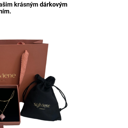
našim krásným
dárkovým
ním.