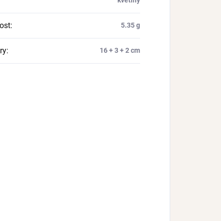
ost
:
5.35 g
ry
:
16 + 3 + 2 cm