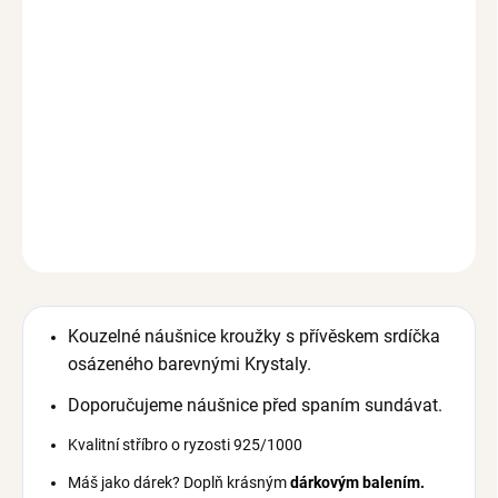
Kvalitní stříbro o ryzosti 925/1000
Máš jako dárek? Doplň krásným
dárkovým balením.
Odesíláme ihned
Vrácení do 30 dnů (pro registrované do 90 dní)
Hypoalergenní, bez niklu a olova
DETAILNÍ INFORMACE
ZEPTAT SE
HLÍDAT
Kouzelné náušnice kroužky s přívěskem srdíčka
osázeného barevnými Krystaly.
Doporučujeme náušnice před spaním sundávat.
Kvalitní stříbro o ryzosti 925/1000
Máš jako dárek? Doplň krásným
dárkovým balením.