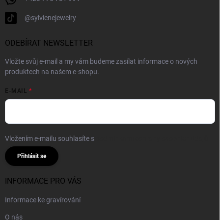
@sylvienejewelry
ODEBÍRAT NEWSLETTER
Vložte svůj e-mail a my vám budeme zasílat informace o nových
produktech na našem e-shopu.
E-MAIL
Vložením e-mailu souhlasíte s
podmínkami ochrany osobních údajů
Přihlásit se
INFORMACE PRO VÁS
Informace ke gravírování
O nás