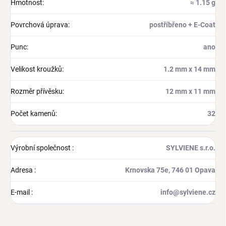
Hmotnost
:
≈ 1.15 g
Povrchová úprava
:
postříbřeno + E-Coat
Punc
:
ano
Velikost kroužků
:
1.2 mm x 14 mm
Rozměr přívěsku
:
12 mm x 11 mm
Počet kamenů
:
32
Výrobní společnost
:
SYLVIENE s.r.o.
Adresa
:
Krnovska 75e, 746 01 Opava
E-mail
:
info@sylviene.cz