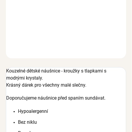
MOŽNOSTI DORUČENÍ
Kouzelné dětské náušnice - kroužky s tlapkami s modrými
krystaly.
Krásný dárek pro všechny malé slečny.
DETAILNÍ INFORMACE
ZEPTAT SE
HLÍDAT
Kouzelné dětské náušnice - kroužky s tlapkami s
modrými krystaly.
Krásný dárek pro všechny malé slečny.
Doporučujeme náušnice před spaním sundávat.
Hypoalergenní
Bez niklu