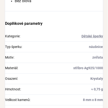
Bez olova
Doplňkové parametry
Kategorie
:
Dětské šperky
Typ šperku
:
náušnice
Motiv
:
zvířata
Materiál
:
stříbro Ag925/1000
Osazení
:
Krystaly
Hmotnost
:
≈ 0,75 g
Velikost kamenů
:
8 mm x 8 mm