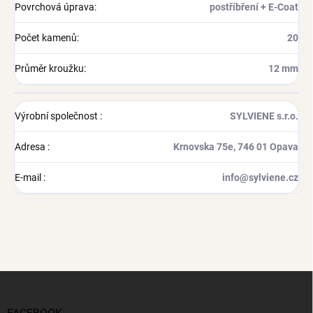
Povrchová úprava
:
postříbření + E-Coat
Počet kamenů
:
20
Průměr kroužku
:
12 mm
Výrobní společnost
:
SYLVIENE s.r.o.
Adresa
:
Krnovska 75e, 746 01 Opava
E-mail
:
info@sylviene.cz
Z
á
p