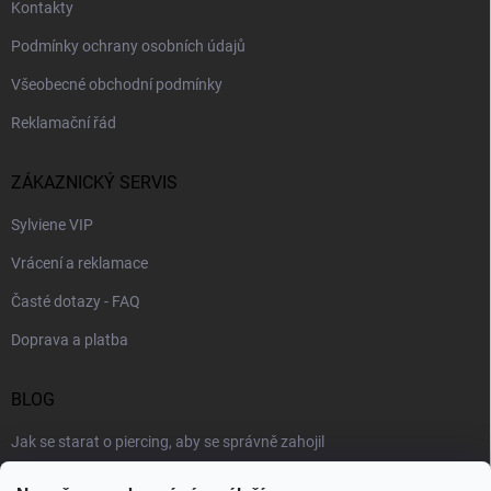
Kontakty
Podmínky ochrany osobních údajů
Všeobecné obchodní podmínky
Reklamační řád
ZÁKAZNICKÝ SERVIS
Sylviene VIP
Vrácení a reklamace
Časté dotazy - FAQ
Doprava a platba
BLOG
Jak se starat o piercing, aby se správně zahojil
Šperky podle výstřihu: jak vybrat náhrdelník k roláku i topu