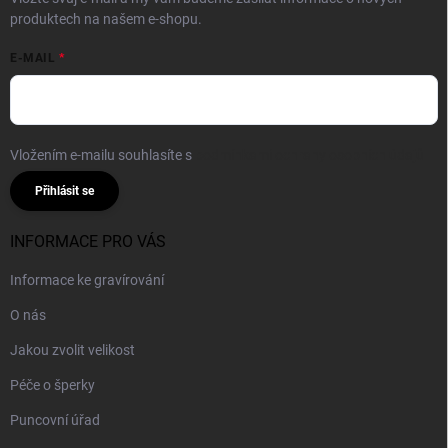
produktech na našem e-shopu.
E-MAIL
Vložením e-mailu souhlasíte s
podmínkami ochrany osobních údajů
Přihlásit se
INFORMACE PRO VÁS
Informace ke gravírování
O nás
Jakou zvolit velikost
Péče o šperky
Puncovní úřad