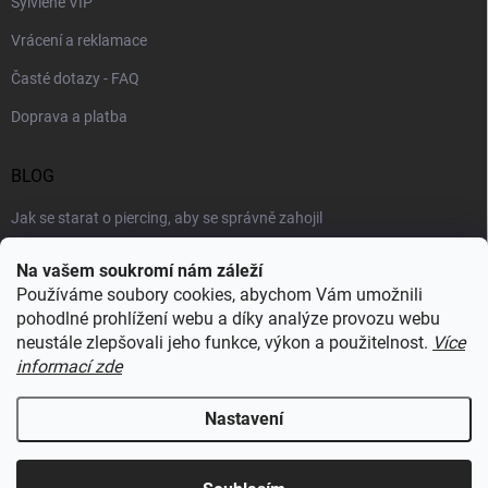
Sylviene VIP
Vrácení a reklamace
Časté dotazy - FAQ
Doprava a platba
BLOG
Jak se starat o piercing, aby se správně zahojil
Šperky podle výstřihu: jak vybrat náhrdelník k roláku i topu
Na vašem soukromí nám záleží
Používáme soubory cookies, abychom Vám umožnili
Šperky a voda: co šperkům vadí nejvíc a proč
pohodlné prohlížení webu a díky analýze provozu webu
neustále zlepšovali jeho funkce, výkon a použitelnost.
Více
informací zde
RECENZE Z HEUREKY
Nastavení
Copyright 2026
Sylviene
. Všechna práva vyhrazena.
Upravit nastavení
cookies