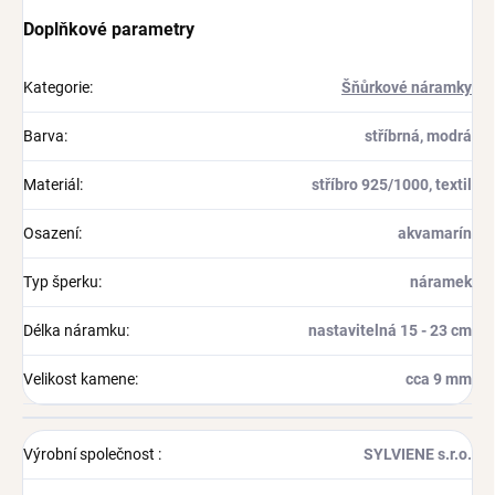
Doplňkové parametry
Kategorie
:
Šňůrkové náramky
Barva
:
stříbrná, modrá
Materiál
:
stříbro 925/1000, textil
Osazení
:
akvamarín
Typ šperku
:
náramek
Délka náramku
:
nastavitelná 15 - 23 cm
Velikost kamene
:
cca 9 mm
Výrobní společnost
:
SYLVIENE s.r.o.