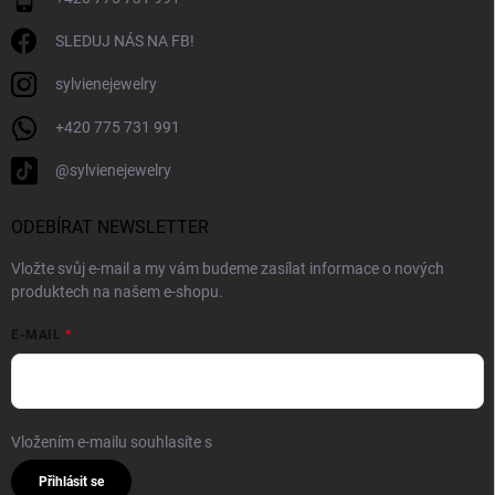
SLEDUJ NÁS NA FB!
sylvienejewelry
+420 775 731 991
@sylvienejewelry
ODEBÍRAT NEWSLETTER
Vložte svůj e-mail a my vám budeme zasílat informace o nových
produktech na našem e-shopu.
E-MAIL
Vložením e-mailu souhlasíte s
podmínkami ochrany osobních údajů
Přihlásit se