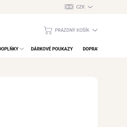
CZK
PRÁZDNÝ KOŠÍK
NÁKUPNÍ
KOŠÍK
DOPLŇKY
DÁRKOVÉ POUKAZY
DOPRAVA A PLATBA
/ ks
?