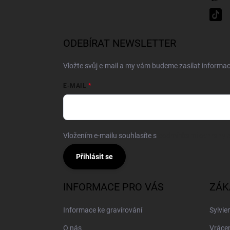
ODEBÍRAT NEWSLETTER
Vložte svůj e-mail a my vám budeme zasílat inform
E-MAIL
Vložením e-mailu souhlasíte s
podmínkami ochrany o
Přihlásit se
INFORMACE PRO VÁS
ZÁK
Informace ke gravírování
Sylvie
O nás
Vrácen