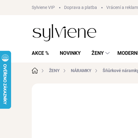
Přejít
Sylviene VIP
Doprava a platba
Vrácení a rekla
na
obsah
AKCE %
NOVINKY
ŽENY
MODERNÍ
Domů
ŽENY
NÁRAMKY
Šňůrkové náramk
Neohodnoceno
Podrobnosti hodnocení
AKCE