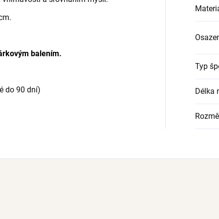
Materi
 cm.
Osazen
árkovým balením.
Typ šp
é do 90 dní)
Délka 
Rozmě