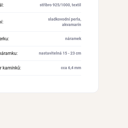
ál
:
stříbro 925/1000, textil
sladkovodní perla,
í
:
akvamarín
erku
:
náramek
náramku
:
nastavitelná 15 - 23 cm
r kamínků
:
cca 6,4 mm