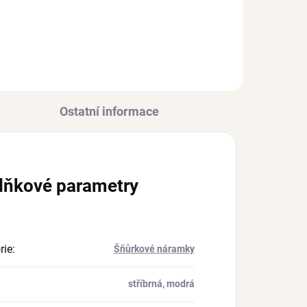
Ag 925/1000
954 Kč
Ostatní informace
lňkové parametry
rie
:
Šňůrkové náramky
stříbrná, modrá