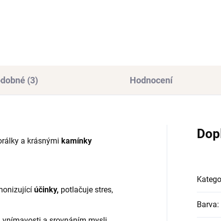
1 032 Kč
312 Kč
dobné (3)
Hodnocení
Dop
orálky a krásnými
kamínky
Katego
monizující
účinky,
potlačuje stres,
Barva
:
 vnímavosti a srovnáním mysli.