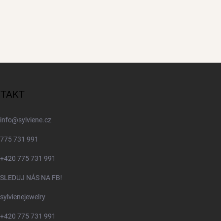
TAKT
info
@
sylviene.cz
775 731 991
+420 775 731 991
SLEDUJ NÁS NA FB!
sylvienejewelry
+420 775 731 991