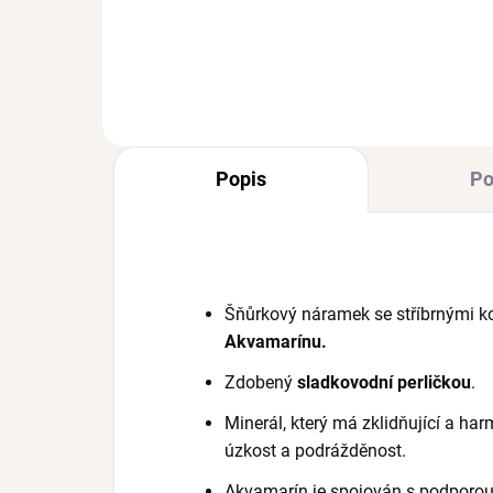
od
534 Kč
od
Popis
Po
Šňůrkový náramek se stříbrnými k
Akvamarínu.
Zdobený
sladkovodní
perličkou
.
Minerál, který má zklidňující a har
úzkost a podrážděnost.
Akvamarín je spojován s podporou