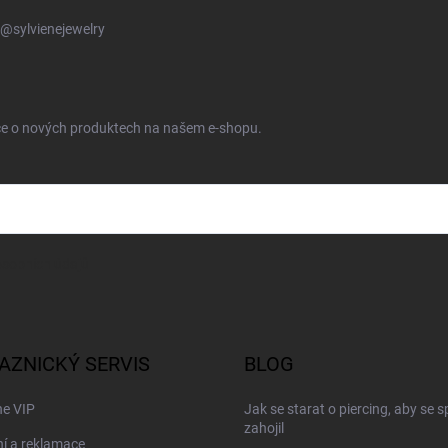
@sylvienejewelry
ace o nových produktech na našem e-shopu.
sobních údajů
AZNICKÝ SERVIS
BLOG
ne VIP
Jak se starat o piercing, aby se 
zahojil
í a reklamace