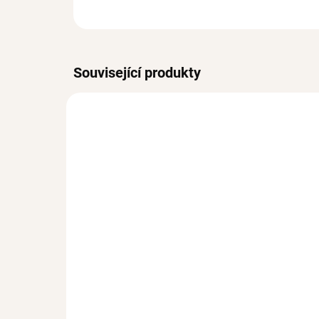
Související produkty
SKLADEM
(>3 KS)
Stříbrný prsten PERLA se
Stř
Zirkony
su
Ag 925/1000