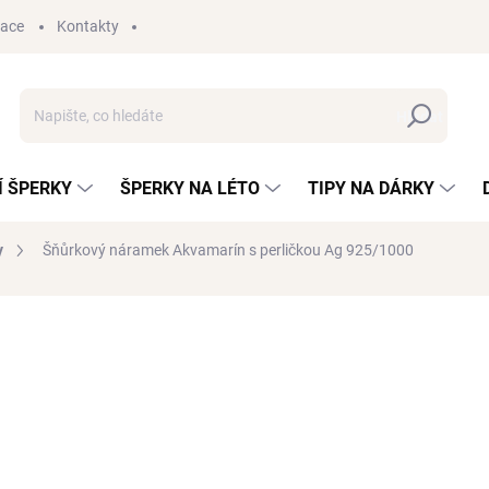
mace
Kontakty
Hledat
 ŠPERKY
ŠPERKY NA LÉTO
TIPY NA DÁRKY
y
Šňůrkový náramek Akvamarín s perličkou
Ag 925/1000
650 Kč
250 Kč
Měrná
PRODEJ UKONČEN
cena:
VYBER SI DÁRKOVOU KARTIČKU