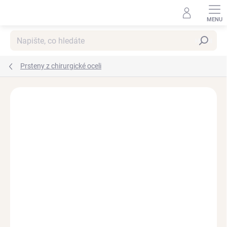
Přejít
na
obsah
Hledat
Prsteny z chirurgické oceli
Podrobnosti hodnocení
Neohodnoceno
NOVINKA
VODĚODOLNÉ