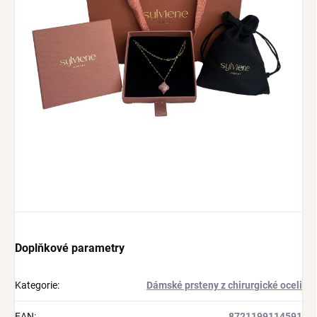
Doplňkové parametry
Kategorie
:
Dámské prsteny z chirurgické oceli
EAN
:
8721199114591