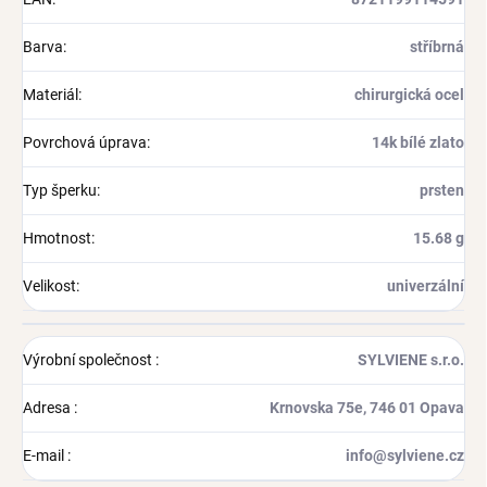
Barva
:
stříbrná
Materiál
:
chirurgická ocel
Povrchová úprava
:
14k bílé zlato
Typ šperku
:
prsten
Hmotnost
:
15.68 g
Velikost
:
univerzální
Výrobní společnost
:
SYLVIENE s.r.o.
Adresa
:
Krnovska 75e, 746 01 Opava
E-mail
:
info@sylviene.cz