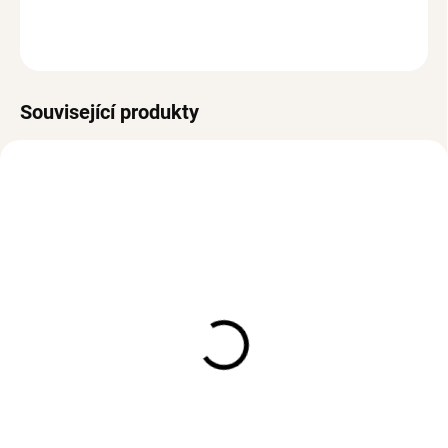
ZEPTAT SE
HLÍDAT
Související produkty
VODĚODOLNÉ
VODĚODOLNÉ
SKLADEM
SKLADEM
(3 KS)
(>3 PÁR)
Pevný náramek VERA
Náušnice INANNA Silver
Silver
623 Kč
632 Kč