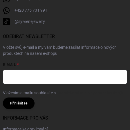
+420 775 731 991
@sylvienejewelry
ODEBÍRAT NEWSLETTER
Vložte svůj e-mail a my vám budeme zasílat informace o nových
produktech na našem e-shopu.
E-MAIL
Vložením e-mailu souhlasíte s
podmínkami ochrany osobních údajů
Přihlásit se
INFORMACE PRO VÁS
Informace ke gravírování