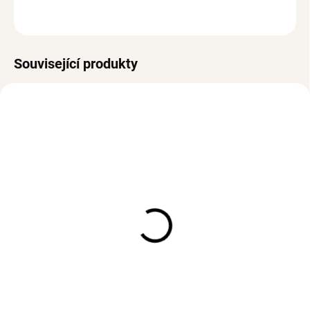
ZEPTAT SE
HLÍDAT
Související produkty
BESTSELLER
SKLADEM
SKLADEM
(>3 KS)
(2 KS)
Stříbrný prsten HEART
Stříbrný prsten KAIRA
se Zirkony
Ag 925/1000
Ag 925/1000
290 Kč
474 Kč