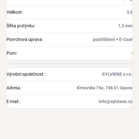
Velikost
:
3,5
Šířka prstýnku
:
1,3 mm
Povrchová úprava
:
postříbření + E-Coat
Punc
:
-
Výrobní společnost
:
SYLVIENE s.r.o.
Adresa
:
Krnovska 75e, 746 01 Opava
E-mail
:
info@sylviene.cz