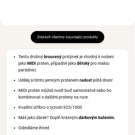
Zobrazit všechny související produkty
Tento drobný
kroucený
prstýnek je vhodný k nošení
jako
MIDI
prsten, případně jako
dětský
pro malou
parádnici.
Udělej si tímto jemným prstenem
radost
ještě dnes!
MIDI prsten můžeš nosit buď samostatně nebo ho
kombinovat s dalšími prsteny na ruce.
Kvalitní stříbro o ryzosti 925/1000
Máš jako dárek? Doplň krásným
dárkovým balením
.
Odesíláme ihned