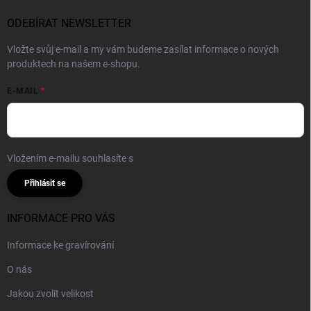
ODEBÍRAT NEWSLETTER
Vložte svůj e-mail a my vám budeme zasílat informace o nových
produktech na našem e-shopu.
E-MAIL
Vložením e-mailu souhlasíte s
podmínkami ochrany osobních údajů
Přihlásit se
INFORMACE PRO VÁS
Informace ke gravírování
O nás
Jakou zvolit velikost