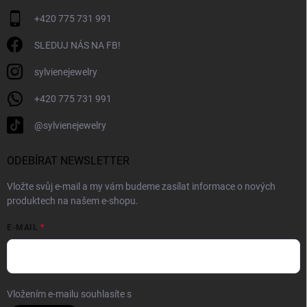
+420 775 731 991
SLEDUJ NÁS NA FB!
sylvienejewelry
+420 775 731 991
@sylvienejewelry
ODEBÍRAT NEWSLETTER
Vložte svůj e-mail a my vám budeme zasílat informace o nových
produktech na našem e-shopu.
E-MAIL
Vložením e-mailu souhlasíte s
podmínkami ochrany osobních údajů