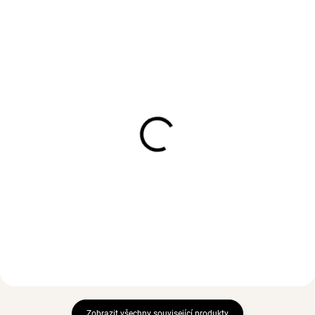
SKLADEM
SKLADEM
(>3 KS)
(>3 KS)
Pevný náramek BASIC
Prsten PRIYA Gold
Gold
552 Kč
632 Kč
Zobrazit všechny související produkty