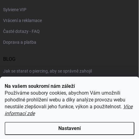
Sylviene VIP
Vrácení a reklamace
Časté dotazy - FAQ
Doprava a platba
BLOG
Jak se starat o piercing, aby se správně zahojil
Šperky podle výstřihu: jak vybrat náhrdelník k roláku i topu
Na vašem soukromí nám záleží
Používáme soubory cookies, abychom Vám umožnili
Šperky a voda: co šperkům vadí nejvíc a proč
pohodlné prohlížení webu a díky analýze provozu webu
neustále zlepšovali jeho funkce, výkon a použitelnost.
Více
informací zde
RECENZE Z HEUREKY
Nastavení