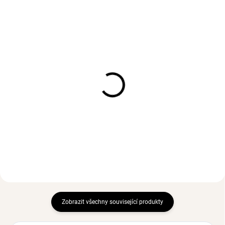
BESTSELLER
SKLADEM
(>3 KS)
SKLADEM
(>3 PÁR)
Náhrdelník AMORE Gold
Náušnice KAYA Gold
952 Kč
553 Kč
Zobrazit všechny související produkty