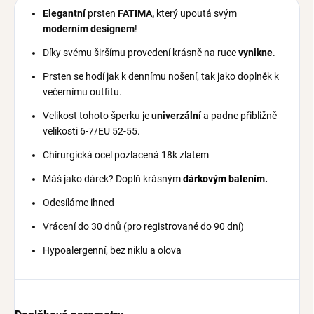
E
legantní
prsten
FATIMA
,
který upoutá svým
moderním
designem
!
Díky svému širšímu provedení krásně na ruce
vynikne
.
Prsten se hodí jak k dennímu nošení, tak jako doplněk k
večernímu outfitu.
Velikost tohoto šperku
je
univerzální
a padne přibližně
velikosti 6-7/EU 52-55.
Chirurgická ocel pozlacená 18k zlatem
Máš jako dárek? Doplň krásným
dárkovým balením.
Odesíláme ihned
Vrácení do 30 dnů (pro registrované do 90 dní)
Hypoalergenní, bez niklu a olova