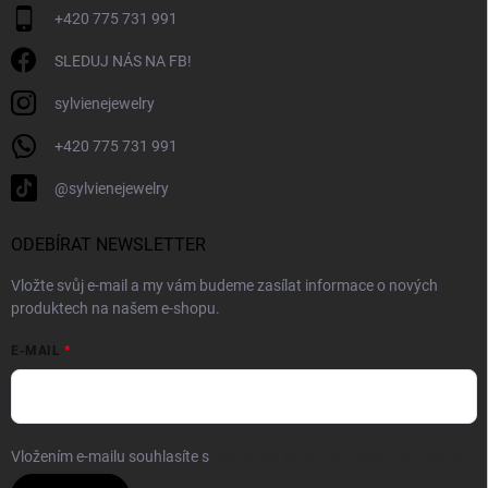
+420 775 731 991
SLEDUJ NÁS NA FB!
sylvienejewelry
+420 775 731 991
@sylvienejewelry
ODEBÍRAT NEWSLETTER
Vložte svůj e-mail a my vám budeme zasílat informace o nových
produktech na našem e-shopu.
E-MAIL
Vložením e-mailu souhlasíte s
podmínkami ochrany osobních údajů