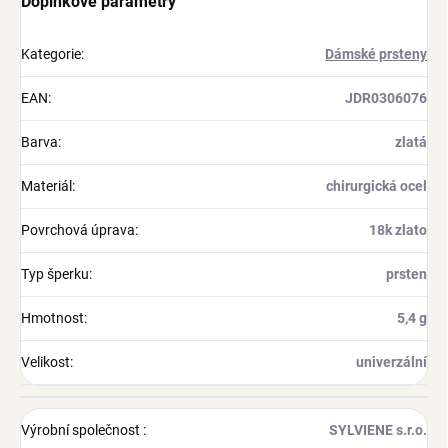
Doplňkové parametry
Kategorie
:
Dámské prsteny
EAN
:
JDR0306076
Barva
:
zlatá
Materiál
:
chirurgická ocel
Povrchová úprava
:
18k zlato
Typ šperku
:
prsten
Hmotnost
:
5,4 g
Velikost
:
univerzální
Výrobní společnost
:
SYLVIENE s.r.o.