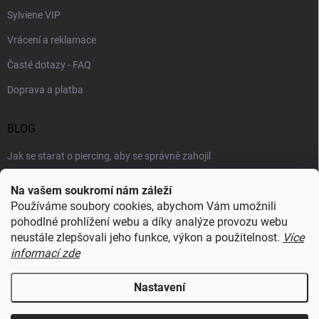
Sylviene VIP
Vrácení a reklamace
Časté dotazy - FAQ
Doprava a platba
BLOG
Jak se starat o piercing, aby se správně zahojil
Šperky podle výstřihu: jak vybrat náhrdelník k roláku i topu
Na vašem soukromí nám záleží
Používáme soubory cookies, abychom Vám umožnili
Šperky a voda: co šperkům vadí nejvíc a proč
pohodlné prohlížení webu a díky analýze provozu webu
neustále zlepšovali jeho funkce, výkon a použitelnost.
Více
informací zde
RECENZE Z HEUREKY
Nastavení
Copyright 2026
Sylviene
. Všechna práva vyhrazena.
Upravit nastavení