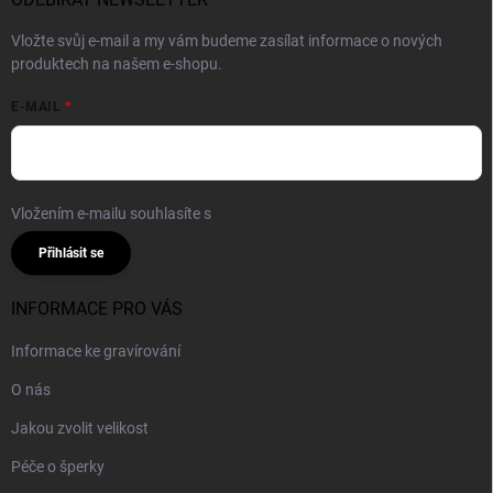
Vložte svůj e-mail a my vám budeme zasílat informace o nových
produktech na našem e-shopu.
E-MAIL
Vložením e-mailu souhlasíte s
podmínkami ochrany osobních údajů
Přihlásit se
INFORMACE PRO VÁS
Informace ke gravírování
O nás
Jakou zvolit velikost
Péče o šperky