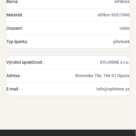
Barva
:
stříbrná
Materiál
:
stříbro 925/1000
Osazení
:
rubín
Typ šperku
:
přívěsek
Výrobní společnost
:
SYLVIENE s.r.o.
Adresa
:
Krnovska 75e, 746 01 Opava
E-mail
:
info@sylviene.cz
Z