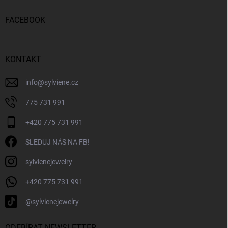
á
p
FACEBOOK
a
t
í
KONTAKT
info
@
sylviene.cz
775 731 991
+420 775 731 991
SLEDUJ NÁS NA FB!
sylvienejewelry
+420 775 731 991
@sylvienejewelry
ODEBÍRAT NEWSLETTER