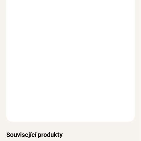
MOŽNOSTI DORUČENÍ
−
+
Přidat do košíku
Samostatný přívěsek s kamenem surového Rubínu,
kamene měsíce červenec.
Každý přívěsek je originál, velikost i tvar je u každého
kamene trochu jiná v rozmezí cca 12-16 mm včetně očka.
Upozorňujeme, přívěsek je vyroben ručně a je třeba počítat
s odchylkami tvaru a velikosti.
DETAILNÍ INFORMACE
ZEPTAT SE
HLÍDAT
Související produkty