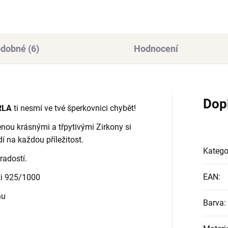
dobné (6)
Hodnocení
Dop
RLA
ti nesmí ve tvé šperkovnici chybět!
nou krásnými a třpytivými Zirkony si
í na každou příležitost.
Katego
radostí.
EAN
:
sti 925/1000
nu
Barva
: