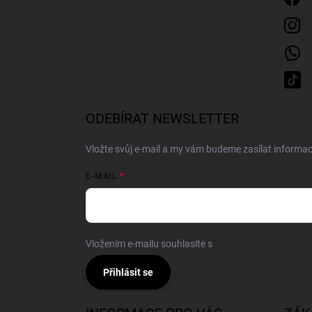
ODEBÍRAT NEWSLETTER
Vložte svůj e-mail a my vám budeme zasílat inform
E-MAIL
Vložením e-mailu souhlasíte s
podmínkami ochrany o
Přihlásit se