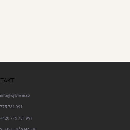
TAKT
info
@
sylviene.cz
775 731 991
+420 775 731 991
SLEDUJ NÁS NA FB!