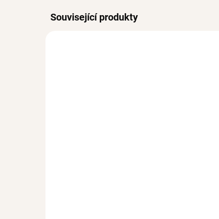
Související produkty
BESTS
SKLADEM
(>3 KS)
Stříbrný prsten PERLA se
Stř
Zirkony
AD
Ag 925/1000
Ag 
534 Kč
1 
od