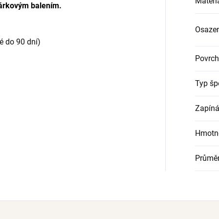
Materi
árkovým balením.
Osazen
é do 90 dní
)
Povrch
Typ šp
Zapíná
Hmotn
Průmě