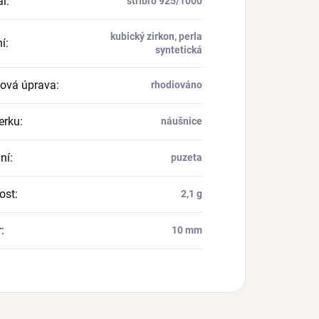
ál
:
stříbro 925/1000
kubický zirkon, perla
í
:
syntetická
ová úprava
:
rhodiováno
erku
:
náušnice
ní
:
puzeta
ost
:
2,1 g
r
:
10 mm