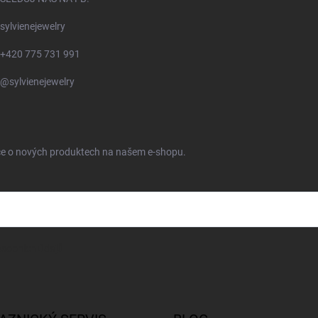
sylvienejewelry
+420 775 731 991
@sylvienejewelry
ace o nových produktech na našem e-shopu.
sobních údajů