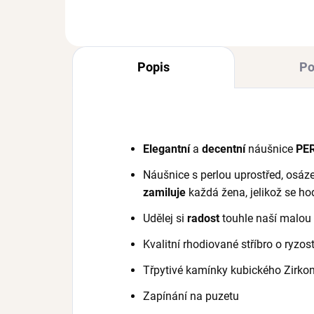
Popis
Po
Elegantní
a
decentní
náušnice
PE
Náušnice s perlou uprostřed, osáze
zamiluje
každá žena, jelikož se hod
Udělej si
radost
touhle naší malou 
Kvalitní rhodiované stříbro o ryzo
Třpytivé kamínky kubického Zirko
Zapínání na puzetu