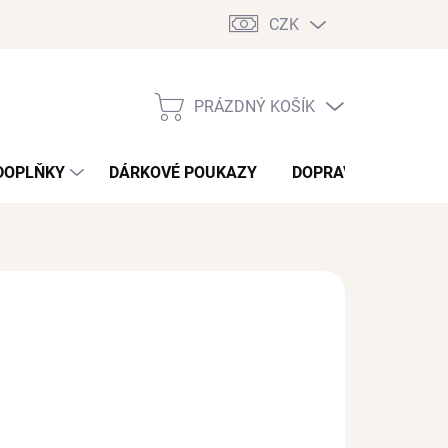
CZK
PRÁZDNÝ KOŠÍK
NÁKUPNÍ
KOŠÍK
DOPLŇKY
DÁRKOVÉ POUKAZY
DOPRAVA A PLATBA