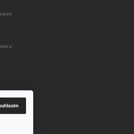
správně
ejvíc a
ouhlasím