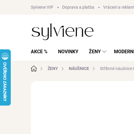
Přejít
Sylviene VIP
Doprava a platba
Vrácení a rekla
na
obsah
AKCE %
NOVINKY
ŽENY
MODERNÍ
Domů
ŽENY
NÁUŠNICE
Stříbrné náušnice
Neohodnoceno
Podrobnosti hodnocení