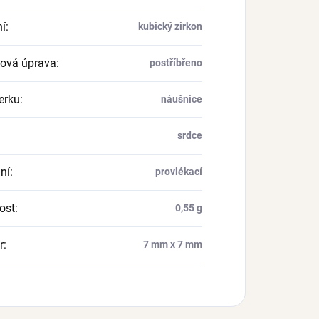
í
:
kubický zirkon
ová úprava
:
postříbřeno
erku
:
náušnice
srdce
ní
:
provlékací
ost
:
0,55 g
r
:
7 mm x 7 mm