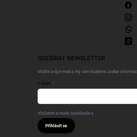
ODEBÍRAT NEWSLETTER
Vložte svůj e-mail a my vám budeme zasílat inform
E-MAIL
Vložením e-mailu souhlasíte s
podmínkami ochrany o
Přihlásit se