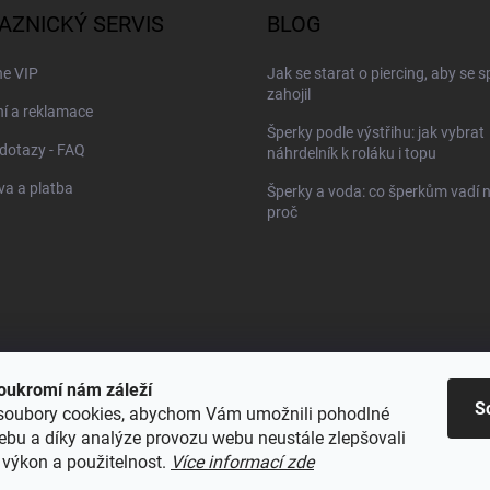
AZNICKÝ SERVIS
BLOG
ne VIP
Jak se starat o piercing, aby se 
zahojil
í a reklamace
Šperky podle výstřihu: jak vybrat
dotazy - FAQ
náhrdelník k roláku i topu
a a platba
Šperky a voda: co šperkům vadí n
proč
oukromí nám záleží
S
soubory cookies, abychom Vám umožnili pohodlné
webu a díky analýze provozu webu neustále zlepšovali
RECENZE Z HEUREKY
 výkon a použitelnost.
Více informací zde