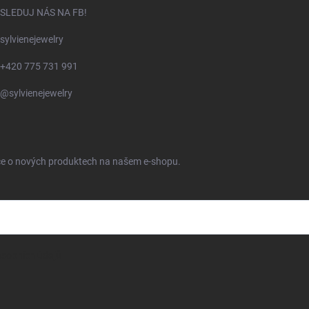
SLEDUJ NÁS NA FB!
sylvienejewelry
+420 775 731 991
@sylvienejewelry
ace o nových produktech na našem e-shopu.
sobních údajů