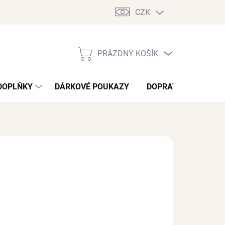
CZK
PRÁZDNÝ KOŠÍK
NÁKUPNÍ
KOŠÍK
DOPLŇKY
DÁRKOVÉ POUKAZY
DOPRAVA A PLATBA
/ pár