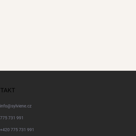
TAKT
info
@
sylviene.cz
775 731 991
+420 775 731 991