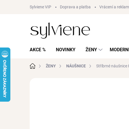
Přejít
Sylviene VIP
Doprava a platba
Vrácení a rekla
na
obsah
AKCE %
NOVINKY
ŽENY
MODERNÍ
Domů
ŽENY
NÁUŠNICE
Stříbrné náušnice
Neohodnoceno
Podrobnosti hodnocení
AKCE