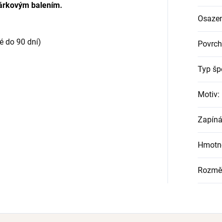
árkovým balením
.
Osazen
é do 90 dní)
Povrch
Typ šp
Motiv
:
Zapíná
Hmotn
Rozmě