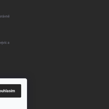
správně
ejvíc a
ouhlasím