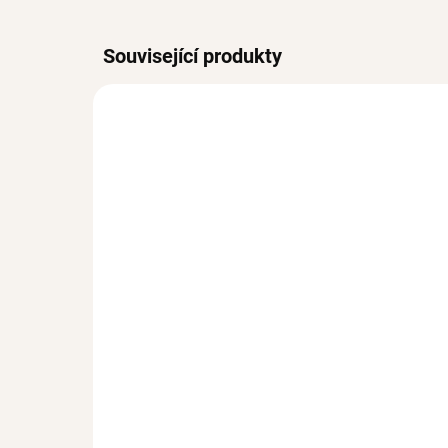
Související produkty
VODĚO
SKLADEM
(1 KS)
Pr
Stříbrný prsten Heart
47
Ag 925/1000
440 Kč
od