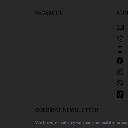
á
p
FACEBOOK
KON
a
t
í
ODEBÍRAT NEWSLETTER
Vložte svůj e-mail a my vám budeme zasílat inform