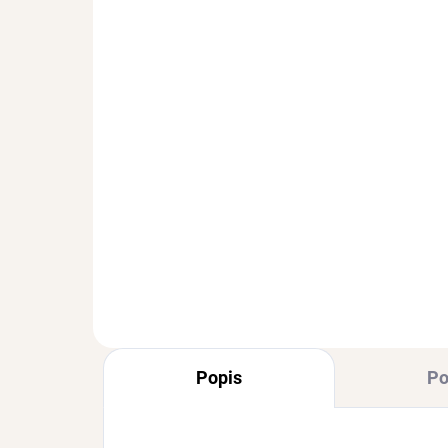
SKLADEM
(>3 PÁR)
St
Stříbrné náušnice mini
Ag 
srdíčka
41
Ag 925/1000
450 Kč
Popis
Po