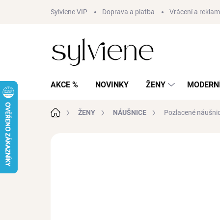
Přejít
Sylviene VIP
Doprava a platba
Vrácení a rekla
na
obsah
AKCE %
NOVINKY
ŽENY
MODERNÍ
Domů
ŽENY
NÁUŠNICE
Pozlacené náušnic
Neohodnoceno
Podrobnosti hodnocení