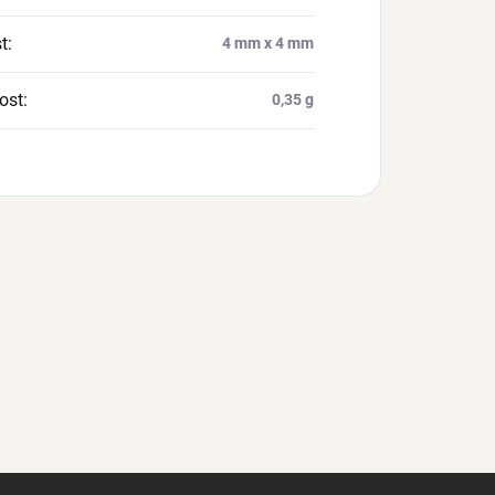
t
:
4 mm x 4 mm
ost
:
0,35 g