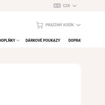
CZK
PRÁZDNÝ KOŠÍK
NÁKUPNÍ
KOŠÍK
DOPLŇKY
DÁRKOVÉ POUKAZY
DOPRAVA A PLATBA
NÉ