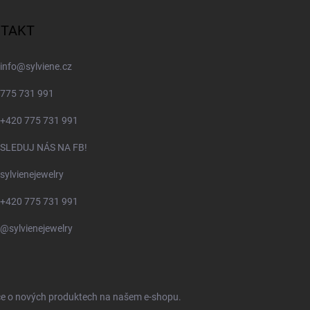
TAKT
info
@
sylviene.cz
775 731 991
+420 775 731 991
SLEDUJ NÁS NA FB!
sylvienejewelry
+420 775 731 991
@sylvienejewelry
ace o nových produktech na našem e-shopu.