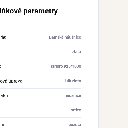
lňkové parametry
rie
:
Dámské náušnice
zlatá
ál
:
stříbro 925/1000
ová úprava
:
14k zlato
erku
:
náušnice
srdce
ní
:
puzeta