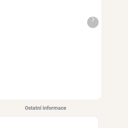
Další
produkt
ADEM
SKLADEM
3 KS)
(>3 KS)
Stříbrný prsten KYTKA se
Zirkony
Ag 925/1000
534 Kč
Ostatní informace