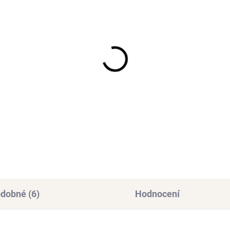
SKLADEM
SKL
(>3 KS)
(>
říbrný prstýnek KNOT
Stříbrný prsten BETTY
925/1000
Ag 925/1000
3 Kč
534 Kč
od
dobné (6)
Hodnocení