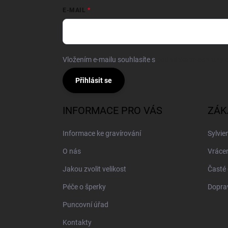
E-MAIL
Vložením e-mailu souhlasíte s
podmínkami ochrany o
Přihlásit se
INFORMACE PRO VÁS
ZÁK
Informace ke gravírování
Sylvie
O nás
Vrácen
Jakou zvolit velikost
Časté 
Péče o šperky
Doprav
Puncovní úřad
Kontakty