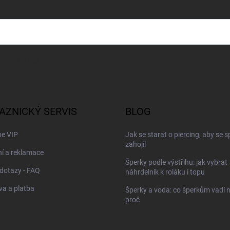
sobních údajů
AZNICKÝ SERVIS
BLOG
ne VIP
Jak se starat o piercing, aby se 
zahojil
í a reklamace
Šperky podle výstřihu: jak vybrat
dotazy - FAQ
náhrdelník k roláku i topu
a a platba
Šperky a voda: co šperkům vadí n
proč