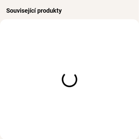
Související produkty
VODĚODOLNÉ
VODĚODOLNÉ
SKLADEM
(>3 PÁR)
SKLADEM
(>3 KS)
Dvojité náušnice kruhy
Prsten MARLEY Gold
VIKTORIE Gold
294 Kč
712 Kč