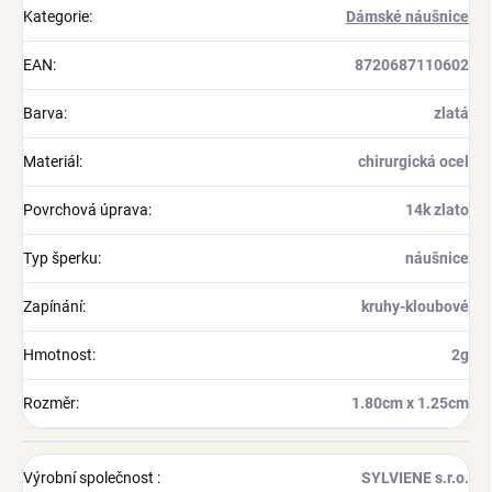
Kategorie
:
Dámské náušnice
EAN
:
8720687110602
Barva
:
zlatá
Materiál
:
chirurgická ocel
Povrchová úprava
:
14k zlato
Typ šperku
:
náušnice
Zapínání
:
kruhy-kloubové
Hmotnost
:
2g
Rozměr
:
1.80cm x 1.25cm
Výrobní společnost
:
SYLVIENE s.r.o.