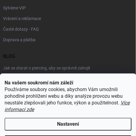
Sylviene VIP
Vrácení a reklamace
Časté dotazy - FAQ
Doprava a platba
BLOG
Jak se starat o piercing, aby se správně zahojil
Šperky podle výstřihu: jak vybrat náhrdelník k roláku i topu
Na vašem soukromí nám záleží
Používáme soubory cookies, abychom Vám umožnili
Šperky a voda: co šperkům vadí nejvíc a proč
pohodlné prohlížení webu a díky analýze provozu webu
neustále zlepšovali jeho funkce, výkon a použitelnost.
Více
informací zde
RECENZE Z HEUREKY
Nastavení