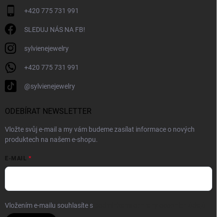
+420 775 731 991
SLEDUJ NÁS NA FB!
sylvienejewelry
+420 775 731 991
@sylvienejewelry
ODEBÍRAT NEWSLETTER
Vložte svůj e-mail a my vám budeme zasílat informace o nových
produktech na našem e-shopu.
E-MAIL
Vložením e-mailu souhlasíte s
podmínkami ochrany osobních údajů