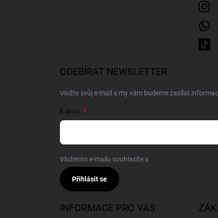
ODEBÍRAT NEWSLETTER
Vložte svůj e-mail a my vám budeme zasílat inform
E-MAIL
Vložením e-mailu souhlasíte s
podmínkami ochrany o
Přihlásit se
INFORMACE PRO VÁS
ZÁK