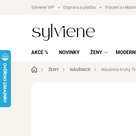
Přejít
Sylviene VIP
Doprava a platba
Vrácení a rekla
na
obsah
AKCE %
NOVINKY
ŽENY
MODERNÍ
Domů
ŽENY
NÁUŠNICE
Náušnice kruhy TH
Neohodnoceno
Podrobnosti hodnocení
AKCE
VODĚODOLNÉ