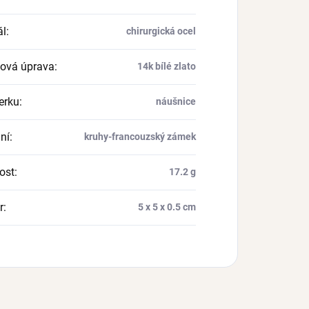
ál
:
chirurgická ocel
ová úprava
:
14k bílé zlato
erku
:
náušnice
ní
:
kruhy-francouzský zámek
ost
:
17.2 g
r
:
5 x 5 x 0.5 cm