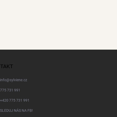
TAKT
info
@
sylviene.cz
775 731 991
+420 775 731 991
SLEDUJ NÁS NA FB!