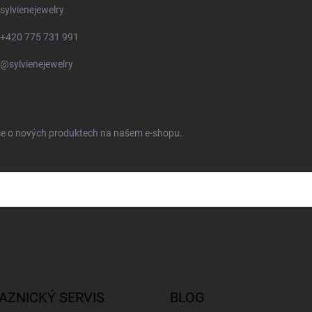
sylvienejewelry
+420 775 731 991
@sylvienejewelry
ace o nových produktech na našem e-shopu.
sobních údajů
AZNICKÝ SERVIS
BLOG