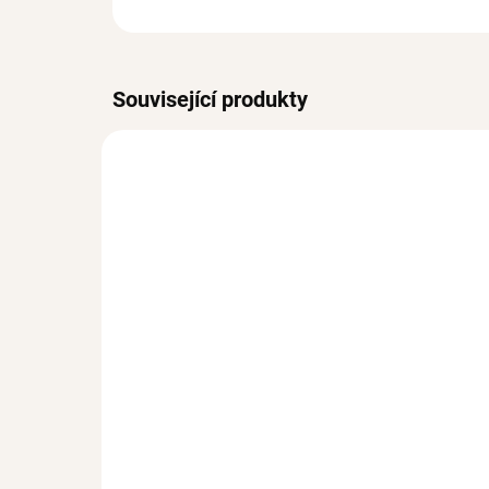
Související produkty
VODĚODOLNÉ
VODĚO
SKLADEM
(>3 KS)
Prsten PIPER Silver
Pe
472 Kč
Sil