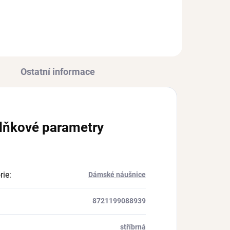
Ostatní informace
lňkové parametry
rie
:
Dámské náušnice
8721199088939
stříbrná