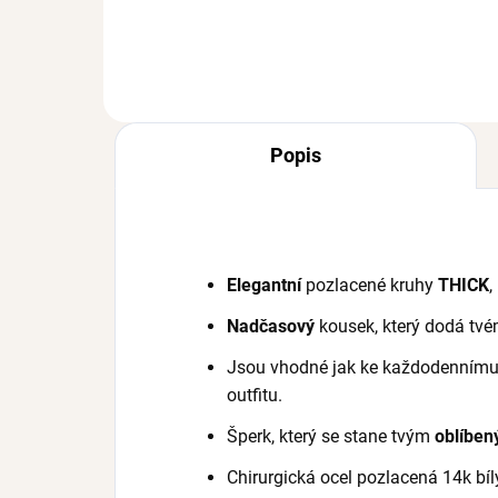
83
Popis
Elegantní
pozlacené kruhy
THICK
,
Nadčasový
kousek, který dodá tvé
Jsou vhodné jak ke každodennímu 
outfitu.
Šperk, který se stane tvým
oblíbe
Chirurgická ocel pozlacená 14k bí