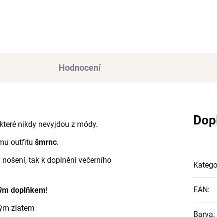
3 Kč
Hodnocení
Dop
 které nikdy nevyjdou z módy.
mu outfitu
šmrnc
.
nošení, tak k doplnění večerního
Katego
EAN
:
ným doplňkem
!
lým zlatem
Barva
: