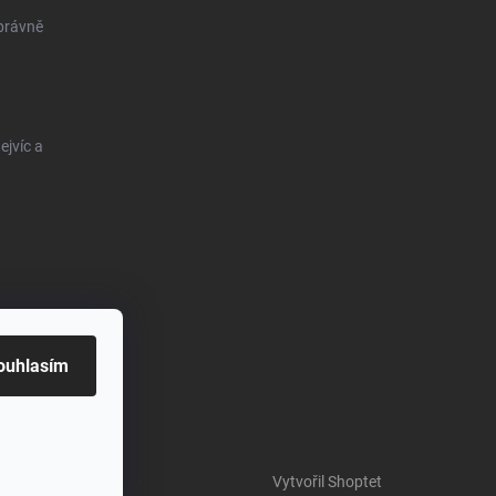
správně
ejvíc a
ouhlasím
Vytvořil Shoptet