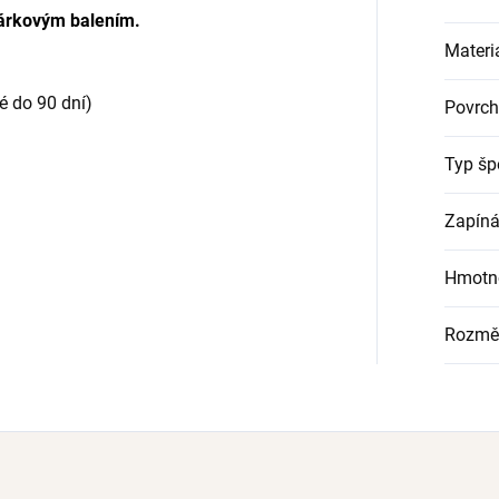
árkovým balením.
Materi
é do 90 dní)
Povrch
Typ šp
Zapíná
Hmotn
Rozmě