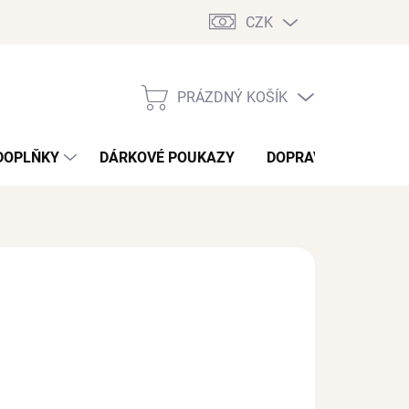
CZK
PRÁZDNÝ KOŠÍK
NÁKUPNÍ
KOŠÍK
DOPLŇKY
DÁRKOVÉ POUKAZY
DOPRAVA A PLATBA
/ pár