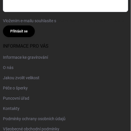
Vložením e-mailu souhlasíte s
podmínkami ochrany osobních údajů
Přihlásit se
INFORMACE PRO VÁS
Informace ke gravírování
O nás
Jakou zvolit velikost
Péče o šperky
Puncovní úřad
Kontakty
Podmínky ochrany osobních údajů
Všeobecné obchodní podmínky