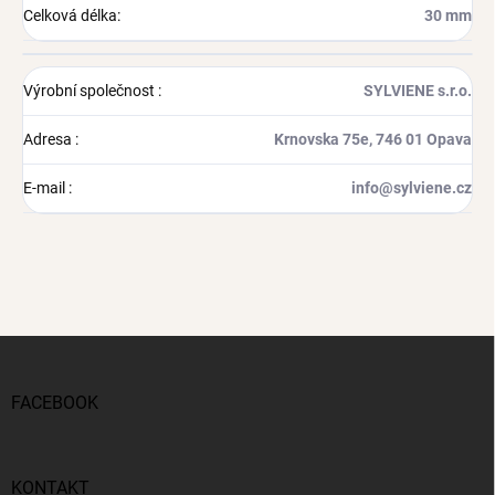
Celková délka
:
30 mm
Výrobní společnost
:
SYLVIENE s.r.o.
Adresa
:
Krnovska 75e, 746 01 Opava
E-mail
:
info@sylviene.cz
Z
á
p
FACEBOOK
a
t
í
KONTAKT