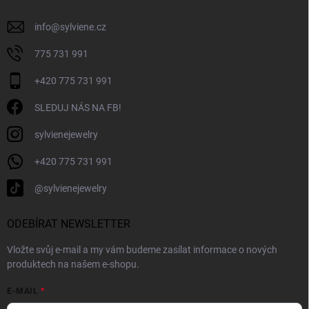
info
@
sylviene.cz
775 731 991
+420 775 731 991
SLEDUJ NÁS NA FB!
sylvienejewelry
+420 775 731 991
@sylvienejewelry
ODEBÍRAT NEWSLETTER
Vložte svůj e-mail a my vám budeme zasílat informace o nových
produktech na našem e-shopu.
E-MAIL