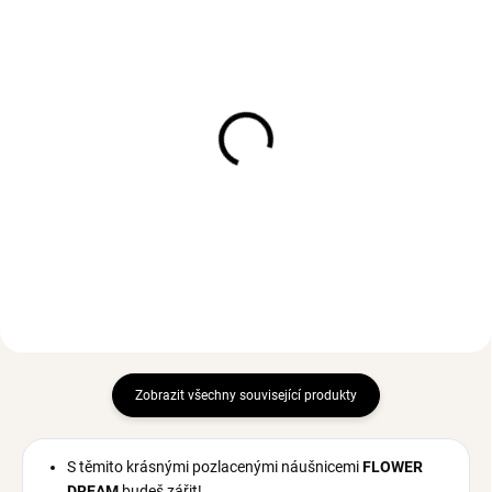
SKLADEM
SKLADEM
(>3 KS)
(1 KS)
Pevný náramek STONES
Pevný náramek WAVES
Gold
Pink Gold
623 Kč
235 Kč
Zobrazit všechny související produkty
S těmito krásnými pozlacenými náušnicemi
FLOWER
DREAM
budeš zářit!