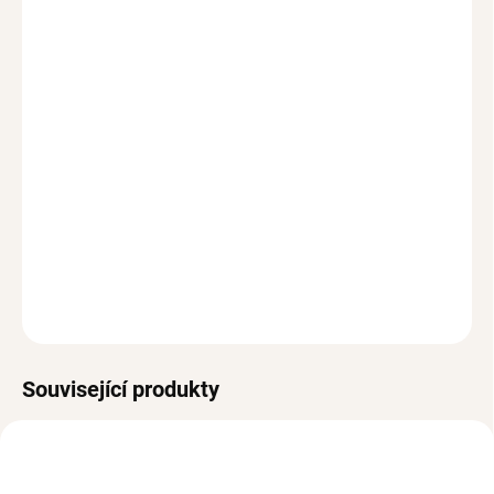
S těmito krásnými pozlacenými náušnicemi
FLOWER
DREAM
budeš zářit! Náušnice ve tvaru květiny zdobí třpytivý
kubický Zirkon. Jsou skvělé ke každodennímu nošení.
Chirurgická ocel pozlacená 14k zlatem
Máš jako dárek? Doplň krásným
dárkovým balením.
Odesíláme ihned
Vrácení do 30 dnů (pro registrované do 90 dní)
Hypoalergenní, bez niklu a olova
DETAILNÍ INFORMACE
ZEPTAT SE
HLÍDAT
Související produkty
VODĚODOLNÉ
POSLEDNÍ KUSY
VODĚODOLNÉ