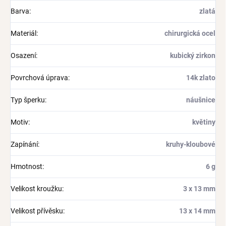
Barva
:
zlatá
Materiál
:
chirurgická ocel
Osazení
:
kubický zirkon
Povrchová úprava
:
14k zlato
Typ šperku
:
náušnice
Motiv
:
květiny
Zapínání
:
kruhy-kloubové
Hmotnost
:
6 g
Velikost kroužku
:
3 x 13 mm
Velikost přívěsku
:
13 x 14 mm