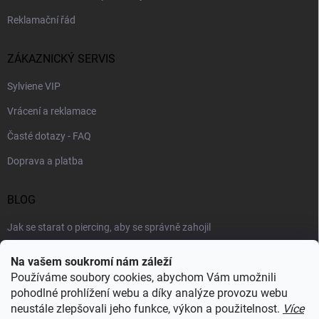
Reklamační řád
ZÁKAZNICKÝ SERVIS
Sylviene VIP
Vrácení a reklamace
Časté dotazy - FAQ
Doprava a platba
BLOG
Jak se starat o piercing, aby se správně zahojil
Šperky podle výstřihu: jak vybrat náhrdelník k roláku i topu
Na vašem soukromí nám záleží
Používáme soubory cookies, abychom Vám umožnili
Šperky a voda: co šperkům vadí nejvíc a proč
pohodlné prohlížení webu a díky analýze provozu webu
neustále zlepšovali jeho funkce, výkon a použitelnost.
Více