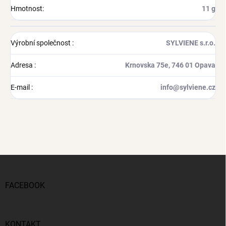
Hmotnost
:
11 g
Výrobní společnost
:
SYLVIENE s.r.o.
Adresa
:
Krnovska 75e, 746 01 Opava
E-mail
:
info@sylviene.cz
Z
á
p
FACEBOOK
a
t
í
KONTAKT