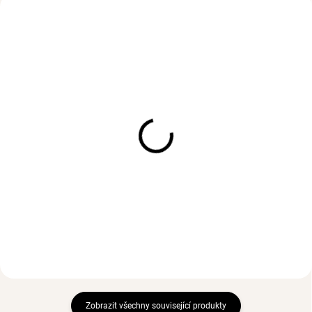
VODĚODOLNÉ
VODĚODOLNÉ
BESTSELLER
SKLADEM
(>3 KS)
SKLADEM
(>3 PÁR)
Prsten PHOEBE Gold
Náušnice DROP Mini
414 Kč
Gold
474 Kč
Zobrazit všechny související produkty