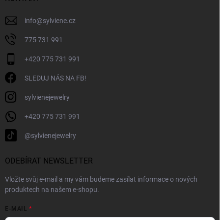
info
@
sylviene.cz
775 731 991
+420 775 731 991
SLEDUJ NÁS NA FB!
sylvienejewelry
+420 775 731 991
@sylvienejewelry
ODEBÍRAT NEWSLETTER
Vložte svůj e-mail a my vám budeme zasílat informace o nových
produktech na našem e-shopu.
E-MAIL