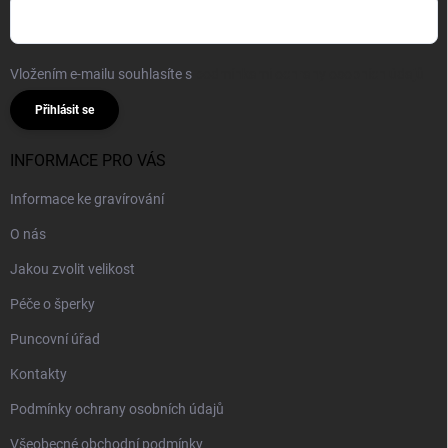
Vložením e-mailu souhlasíte s
podmínkami ochrany osobních údajů
Přihlásit se
INFORMACE PRO VÁS
Informace ke gravírování
O nás
Jakou zvolit velikost
Péče o šperky
Puncovní úřad
Kontakty
Podmínky ochrany osobních údajů
Všeobecné obchodní podmínky