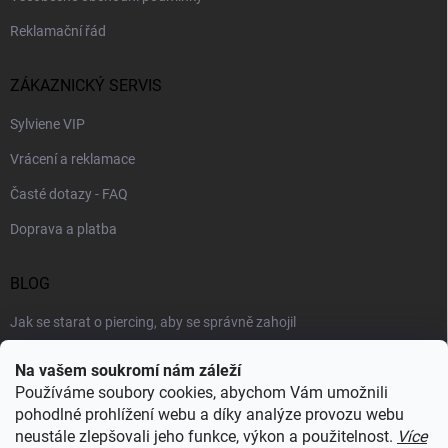
Reklamační řád
ZÁKAZNICKÝ SERVIS
Sylviene VIP
Vrácení a reklamace
Časté dotazy - FAQ
Doprava a platba
BLOG
Jak se starat o piercing, aby se správně zahojil
Šperky podle výstřihu: jak vybrat náhrdelník k roláku i topu
Na vašem soukromí nám záleží
Používáme soubory cookies, abychom Vám umožnili
Šperky a voda: co šperkům vadí nejvíc a proč
pohodlné prohlížení webu a díky analýze provozu webu
neustále zlepšovali jeho funkce, výkon a použitelnost.
Více