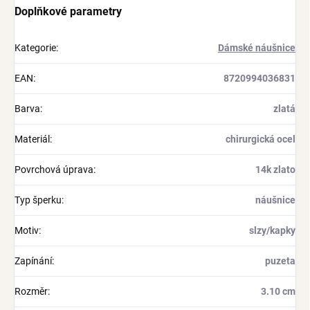
Doplňkové parametry
Kategorie
:
Dámské náušnice
EAN
:
8720994036831
Barva
:
zlatá
Materiál
:
chirurgická ocel
Povrchová úprava
:
14k zlato
Typ šperku
:
náušnice
Motiv
:
slzy/kapky
Zapínání
:
puzeta
Rozměr
:
3.10 cm