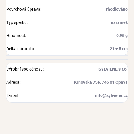
Povrchová úprava
:
rhodiováno
Typ šperku
:
náramek
Hmotnost
:
0,95 g
Délka náramku
:
21 + 5 cm
Výrobní společnost
:
SYLVIENE s.r.o.
Adresa
:
Krnovska 75e, 746 01 Opava
E-mail
:
info@sylviene.cz