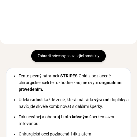
343 Kč
294 Kč
Zobrazit všechny související produkty
Tento pevný náramek
STRIPES
Gold
z pozlacené
chirurgické oceli tě rozhodně zaujme svým
originálním
provedením.
Udělá
radost
každé ženě, která má ráda
výrazné
doplňky a
navíc jde skvěle kombinovat s dalšími šperky.
Tak neváhej a obdaruj tímto
krásným
šperkem svou
milovanou.
Chirurgická ocel pozlacená 14k zlatem