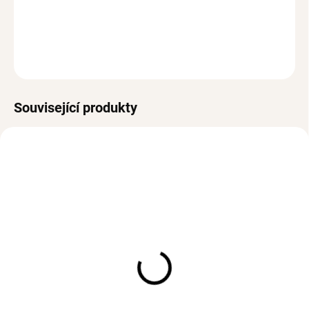
Jak změřit velikost
DETAILNÍ INFORMACE
ZEPTAT SE
HLÍDAT
Související produkty
VODĚODOLNÉ
VODĚODOLNÉ
SKLADEM
SKLADEM
(>3 KS)
(>3 KS)
Záušnice SPIRAL Gold
Prsten MARLEY Gold