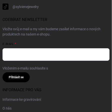
@sylvienejewelry
ODEBÍRAT NEWSLETTER
Vložte svůj e-mail a my vám budeme zasílat informace o nových
produktech na našem e-shopu.
E-MAIL
Vložením e-mailu souhlasíte s
podmínkami ochrany osobních údajů
Přihlásit se
INFORMACE PRO VÁS
Informace ke gravírování
O nás