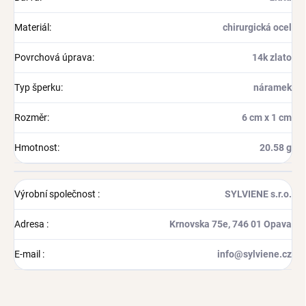
Materiál
:
chirurgická ocel
Povrchová úprava
:
14k zlato
Typ šperku
:
náramek
Rozměr
:
6 cm x 1 cm
Hmotnost
:
20.58 g
Výrobní společnost
:
SYLVIENE s.r.o.
Adresa
:
Krnovska 75e, 746 01 Opava
E-mail
:
info@sylviene.cz