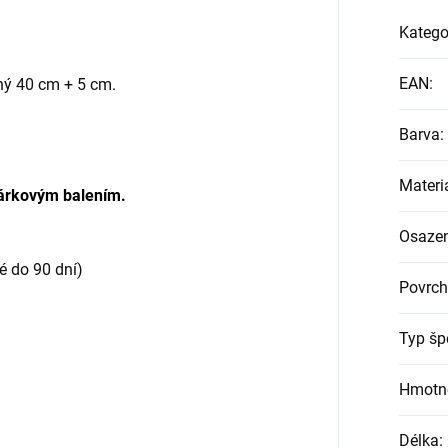
Katego
EAN
:
uhý 40 cm + 5 cm.
Barva
:
Materi
árkovým balením.
Osazen
é do 90 dní)
Povrch
Typ šp
Hmotn
Délka
: