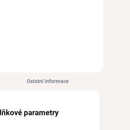
ADEM
(>3 KS)
 PÁR)
Stříbrná náušnice MIA 1
ks
4
Ag 925/1000
234 Kč
Ostatní informace
lňkové parametry