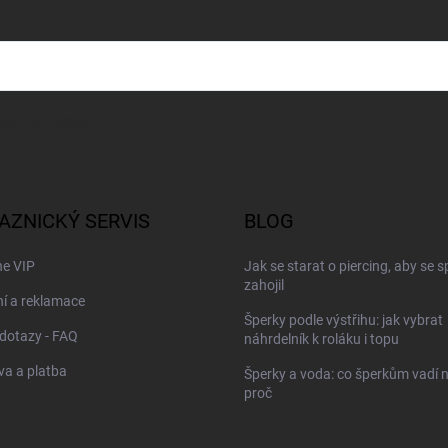
sobních údajů
AZNICKÝ SERVIS
BLOG
ne VIP
Jak se starat o piercing, aby se 
zahojil
í a reklamace
Šperky podle výstřihu: jak vybrat
dotazy - FAQ
náhrdelník k roláku i topu
a a platba
Šperky a voda: co šperkům vadí n
proč