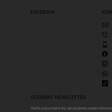
á
p
FACEBOOK
KON
a
t
í
ODEBÍRAT NEWSLETTER
Vložte svůj e-mail a my vám budeme zasílat inform