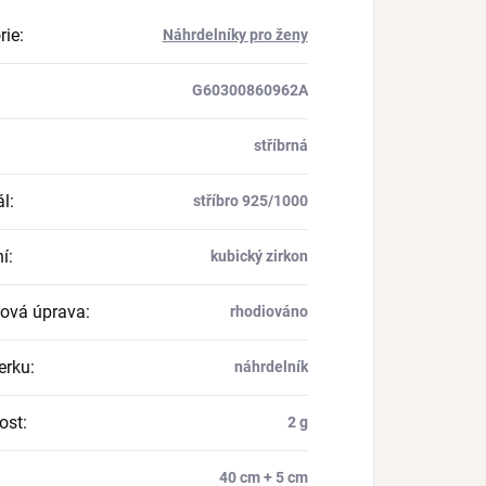
rie
:
Náhrdelníky pro ženy
G60300860962A
stříbrná
ál
:
stříbro 925/1000
í
:
kubický zirkon
ová úprava
:
rhodiováno
erku
:
náhrdelník
ost
:
2 g
40 cm + 5 cm