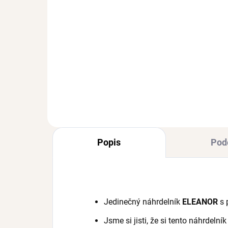
SKLADEM
(>3 KS)
Stříbrný náramek VIA
Stř
ks
Ag 925/1000
Ag 
792 Kč
31
Popis
Pod
Jedinečný náhrdelník
ELEANOR
s 
Jsme si jisti, že si tento náhrdelní