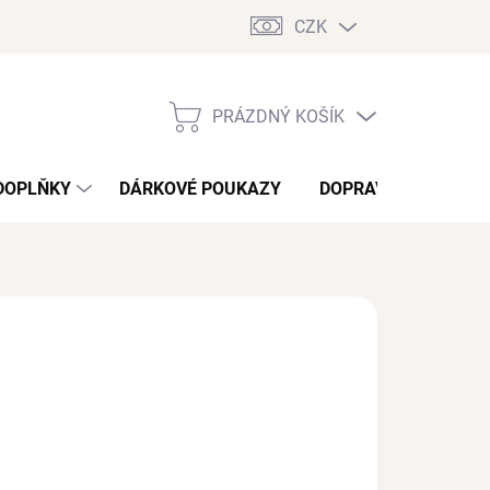
CZK
PRÁZDNÝ KOŠÍK
NÁKUPNÍ
KOŠÍK
DOPLŇKY
DÁRKOVÉ POUKAZY
DOPRAVA A PLATBA
 Kč
/ ks
?