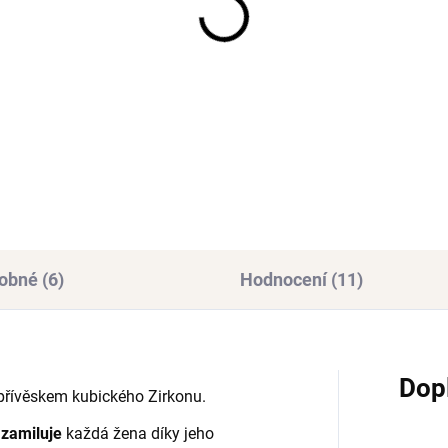
SKLADEM
SKL
(>3 KS)
(>3
íbrná náušnice SIA 1
Stříbrné náušnice Ear
Huggers se Zirkonem 
mm
925/1000
Ag 925/1000
413 Kč
2 Kč
obné (6)
Hodnocení (11)
Dop
přívěskem kubického Zirkonu.
k
zamiluje
každá žena díky jeho