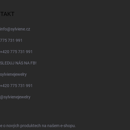
TAKT
info
@
sylviene.cz
775 731 991
+420 775 731 991
SLEDUJ NÁS NA FB!
sylvienejewelry
+420 775 731 991
@sylvienejewelry
ace o nových produktech na našem e-shopu.