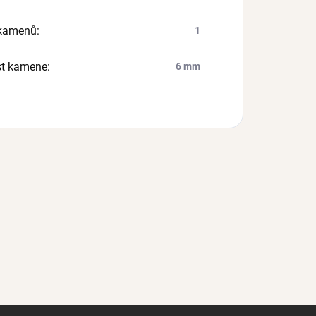
 kamenů
:
1
st kamene
:
6 mm