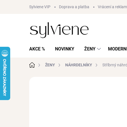
Přejít
Sylviene VIP
Doprava a platba
Vrácení a rekla
na
obsah
AKCE %
NOVINKY
ŽENY
MODERNÍ
Domů
ŽENY
NÁHRDELNÍKY
Stříbrný náh
11 hodnocení
Podrobnosti hodnocení
AKCE
BESTSELLER