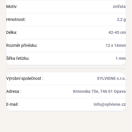
Motiv
:
zvířata
Hmotnost
:
2,2 g
Délka
:
42-45 cm
Rozměr přívěsku
:
12 x 16mm
Šířka řetízku
:
1 mm
Výrobní společnost
:
SYLVIENE s.r.o.
Adresa
:
Krnovska 75e, 746 01 Opava
E-mail
:
info@sylviene.cz