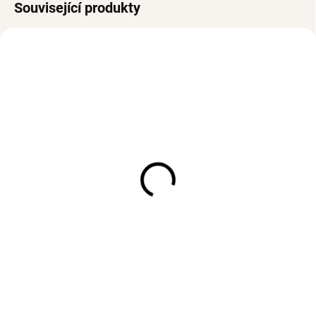
Související produkty
SKLADEM
SKLADEM
(1 KS)
(1 KS)
Pozlacený prsten QUEEN
Pozlacený prsten CLAIRE
Ag 925/1000
Ag 925/1000
1 074 Kč
774 Kč
od