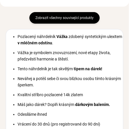
Zobrazit všechny související produkty
Pozlacený náhrdelník
Vážka
zdobený syntetickým ulexitem
v mléčném odstínu
.
Vážka je symbolem znovuzrození, nové etapy života,
předzvěstí harmonie a štěstí.
Tento náhrdelník je tak skvělým
tipem na dárek!
Neváhej a potěš sebe či svou blízkou osobu tímto krásným
šperkem.
Kvalitní stříbro pozlacené 14k zlatem
Máš jako dárek? Doplň krásným
dárkovým balením.
Odesíláme ihned
Vrácení do 30 dnů (pro registrované do 90 dní)