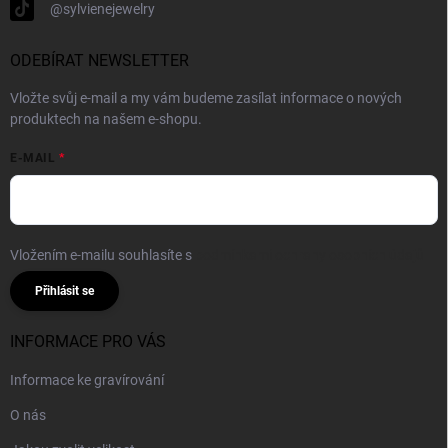
@sylvienejewelry
ODEBÍRAT NEWSLETTER
Vložte svůj e-mail a my vám budeme zasílat informace o nových
produktech na našem e-shopu.
E-MAIL
Vložením e-mailu souhlasíte s
podmínkami ochrany osobních údajů
Přihlásit se
INFORMACE PRO VÁS
Informace ke gravírování
O nás